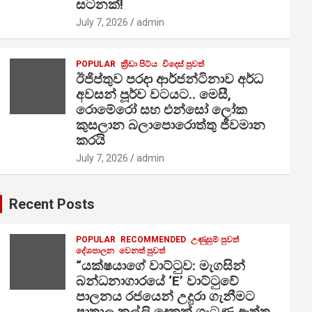
සටනක්!
July 7, 2026
admin
POPULAR
ක්‍රීඩා පිට්ය
විදෙස් පුවත්
ඊජිප්තුව පරදා ආර්ජන්ටිනාව අර්ධ
අවසන් පූර්ව වටයට.. මෙසී,
රොමේරෝ සහ එන්සෝ ලෝක
කුසලාන බලාපොරොත්තු ජීවමාන
කරයි
July 7, 2026
admin
Recent Posts
POPULAR
RECOMMENDED
උණුසුම් පුවත්
දේශපාලන
වෙනත් පුවත්
“යක්ෂයාගේ වාට්ටුව: මැගසින්
බන්ධනාගාරයේ ‘E’ වාට්ටුවේ
පාලනය රජයෙන් උදුරා ගැනීමට
පාතාල කල්ලි දෙකක් ගැටුණු ඇත්ත