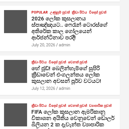
POPULAR
උණුසුම් පුවත්
ක්‍රීඩා පිට්ය
විදෙස් පුවත්
2026 ලෝක කුසලානය
ස්පාඤ්ඤයට.. ෆෙරෑන් ටොරස්ගේ
අතිරේක කාල ගෝලයෙන්
ආර්ජන්ටිනාව පරදී!
July 20, 2026
admin
ක්‍රීඩා පිට්ය
විදෙස් පුවත්
වෙනත් පුවත්
හේ ජූඩ්! බෙලින්හැම්ගේ සුපිරි
ක්‍රීඩාවෙන් එංගලන්තය ලෝක
කුසලාන අවසන් පූර්ව වටයට!
July 12, 2026
admin
ක්‍රීඩා පිට්ය
විදෙස් පුවත්
වෙනත් පුවත්
ව්‍යාපාරික පුවත්
FIFA ලෝක කුසලාන ඇමරිකානු
විකාශන අයිතිය වෙනුවෙන් ඩොලර්
බිලියන 2 ක දැවැන්ත ව්‍යාපාරික