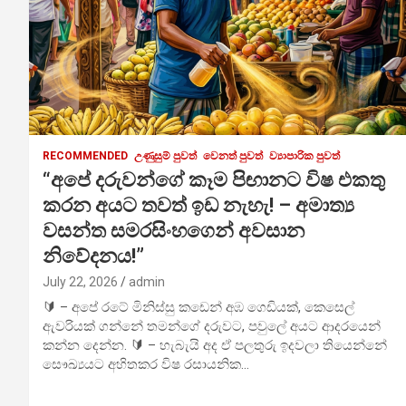
RECOMMENDED
උණුසුම් පුවත්
වෙනත් පුවත්
ව්‍යාපාරික පුවත්
“අපේ දරුවන්ගේ කෑම පිඟානට විෂ එකතු
කරන අයට තවත් ඉඩ නැහැ! – අමාත්‍ය
වසන්ත සමරසිංහගෙන් අවසාන
නිවේදනය!”
July 22, 2026
admin
🔰 – අපේ රටේ මිනිස්සු කඩෙන් අඹ ගෙඩියක්, කෙසෙල්
ඇවරියක් ගන්නේ තමන්ගේ දරුවට, පවුලේ අයට ආදරයෙන්
කන්න දෙන්න. 🔰 – හැබැයි අද ඒ පලතුරු ඉදවලා තියෙන්නේ
සෞඛ්‍යයට අහිතකර විෂ රසායනික…