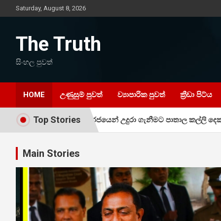
Skip
Saturday, August 8, 2026
to
content
The Truth
සිංහල පුවත්
HOME
උණුසුම් පුවත්
ව්‍යාපාරික පුවත්
ක්‍රීඩා පිට්ය
Top Stories
ේ පාලනය රජයෙන් උදුරා ගැනීමට පාතාල කල්ලි දෙකක් ගැටුණු ඇත්ත හ
Main Stories