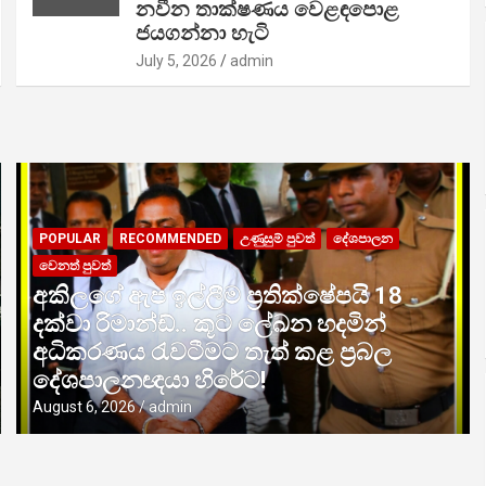
නවීන තාක්ෂණය වෙළඳපොළ
ජයගන්නා හැටි
July 5, 2026
admin
POPULAR
RECOMMENDED
උණුසුම් පුවත්
දේශපාලන
වෙනත් පුවත්
අකිලගේ ඇප ඉල්ලීම ප්‍රතික්ෂේපයි 18
දක්වා රිමාන්ඩ්.. කූට ලේඛන හදමින්
අධිකරණය රැවටීමට තැත් කළ ප්‍රබල
දේශපාලනඥයා හිරේට!
August 6, 2026
admin