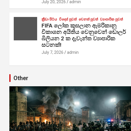
July 20, 2026
admin
ක්‍රීඩා පිට්ය
විදෙස් පුවත්
වෙනත් පුවත්
ව්‍යාපාරික පුවත්
FIFA ලෝක කුසලාන ඇමරිකානු
විකාශන අයිතිය වෙනුවෙන් ඩොලර්
බිලියන 2 ක දැවැන්ත ව්‍යාපාරික
සටනක්!
July 7, 2026
admin
Other