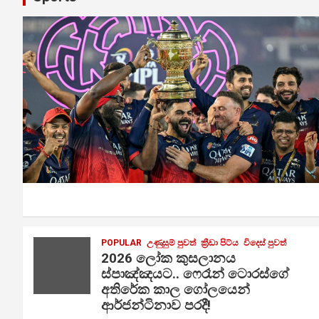
POPULAR
උණුසුම් පුවත්
ක්‍රීඩා පිට්ය
විදෙස් පුවත්
2026 ලෝක කුසලානය
ස්පාඤ්ඤයට.. ෆෙරෑන් ටොරස්ගේ
අතිරේක කාල ගෝලයෙන්
ආර්ජන්ටිනාව පරදී!