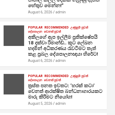
හේතුව මෙන්න!”
August 6, 2026
admin
POPULAR
RECOMMENDED
උණුසුම් පුවත්
දේශපාලන
වෙනත් පුවත්
අකිලගේ ඇප ඉල්ලීම ප්‍රතික්ෂේපයි
18 දක්වා රිමාන්ඩ්.. කූට ලේඛන
හදමින් අධිකරණය රැවටීමට තැත්
කළ ප්‍රබල දේශපාලනඥයා හිරේට!
August 6, 2026
admin
POPULAR
RECOMMENDED
උණුසුම් පුවත්
දේශපාලන
වෙනත් පුවත්
ත්‍රස්ත පනත ඉවතට: ‘හරක් කටා’
වෙනත් ආරක්ෂිත බන්ධනාගාරයකට
මාරු කිරීමට නියෝග!
August 5, 2026
admin