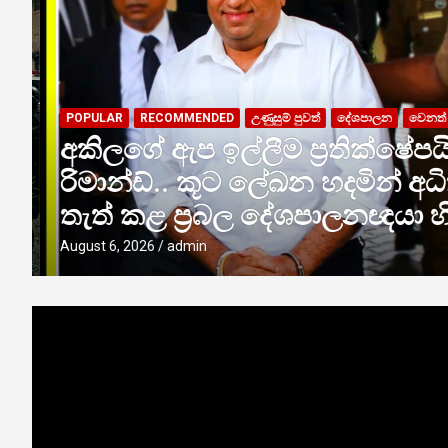
POPULAR
RECOMMENDED
උණුසුම් පුවත්
දේශපාලන
වෙනත් ප
අකිලගේ ඇප ඉල්ලීම ප්‍රතික්ෂේපයි
රිමාන්ඩ්.. කූට ලේඛන හදමින් අ
තැත් කළ ප්‍රබල දේශපාලනඥයා හ
August 6, 2026
admin