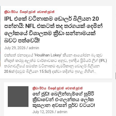
ක්‍රීඩා පිට්ය
විදෙස් පුවත්
වෙනත් පුවත්
IPL එකේ වටිනාකම ඩොලර් බිලියන 20
පන්නයි: NFL එකටත් තද තරගයක් දෙමින්
ලෝකයේ විශාලතම ක්‍රීඩා සන්නාමයක්
බවට පත්වෙයි!
July 29, 2026
admin
එක්සත් ජනපදයේ ‘Houlihan Lokey’ කියන ආයෝජන බැංකුව
නිකුත් කරපු අලුත්ම වාර්තාවකට අනුව, ඉන්දීය ප්‍රිමියර් ලීග් (IPL)
තරගාවලියේ සමස්ත වටිනාකම ඇමරිකානු ඩොලර් බිලියන
20.6ක් (පවුම් බිලියන 15.5ක්) දක්වා තදින්ම ඉහළ ගිහින්…
ක්‍රීඩා පිට්ය
විදෙස් පුවත්
වෙනත් පුවත්
හේ ජූඩ්! බෙලින්හැම්ගේ සුපිරි
ක්‍රීඩාවෙන් එංගලන්තය ලෝක
කුසලාන අවසන් පූර්ව වටයට!
July 12, 2026
admin