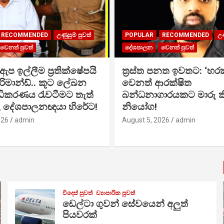
RECOMMENDED
උණුසුම් පුවත්
POPULAR
RECOMMENDED
උණ
වෙනත් පුවත්
දේශපාලන
වෙනත් පුවත්
ප ඉල්ලීම ප්‍රතික්ෂේපයි
ත්‍රස්ත පනත ඉවතට: ‘හර
 රිමාන්ඩ්.. කූට ලේඛන
වෙනත් ආරක්ෂිත
අධිකරණය රැවටීමට තැත්
බන්ධනාගාරයකට මාරු ක
බල දේශපාලනඥයා හිරේට!
නියෝග!
026
admin
August 5, 2026
admin
විදෙස් පුවත්
ව්‍යාපාරික පුවත්
ඩෙල්ටා ගුවන් සේවයෙන් අලුත්
පියවරක්