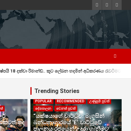
ිමාන්ඩ්.. කූට ලේඛන හදමින් අධිකරණය රැවටීමට තැත් කළ ප්‍රබල දේශපා
Trending Stories
POPULAR
RECOMMENDED
උණුසුම් පුවත්
ත්
දේශපාලන
වෙනත් පුවත්
ර්
“යක්ෂයාගේ වාට්ටුව: මැගසින්
 එකටත් තද
බන්ධනාගාරයේ ‘E’ වාට්ටුවේ
ේ
පාලනය රජයෙන් උදුරා ගැනීමට