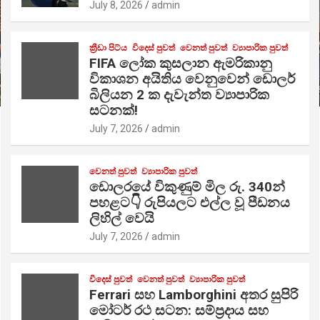
July 8, 2026
admin
ක්‍රීඩා පිට්ය
විදෙස් පුවත්
වෙනත් පුවත්
ව්‍යාපාරික පුවත්
FIFA ලෝක කුසලාන ඇමරිකානු
විකාශන අයිතිය වෙනුවෙන් ඩොලර්
බිලියන 2 ක දැවැන්ත ව්‍යාපාරික
සටනක්!
July 7, 2026
admin
වෙනත් පුවත්
ව්‍යාපාරික පුවත්
ඩොලරයේ විකුණුම් මිල රු. 340න්
පහළට👇 රුපියලට එල්ල වූ පීඩනය
ලිහිල් වෙයි
July 7, 2026
admin
විදෙස් පුවත්
වෙනත් පුවත්
ව්‍යාපාරික පුවත්
Ferrari සහ Lamborghini අතර සුපිරි
මෝටර් රථ සටන: සම්ප්‍රදාය සහ