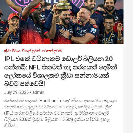
ක්‍රීඩා පිට්ය
විදෙස් පුවත්
වෙනත් පුවත්
IPL එකේ වටිනාකම ඩොලර් බිලියන 20
පන්නයි: NFL එකටත් තද තරගයක් දෙමින්
ලෝකයේ විශාලතම ක්‍රීඩා සන්නාමයක්
බවට පත්වෙයි!
July 29, 2026
admin
එක්සත් ජනපදයේ ‘Houlihan Lokey’ කියන ආයෝජන බැංකුව
නිකුත් කරපු අලුත්ම වාර්තාවකට අනුව, ඉන්දීය ප්‍රිමියර් ලීග්
(IPL) තරගාවලියේ සමස්ත වටිනාකම ඇමරිකානු ඩොලර්
බිලියන 20.6ක් (පවුම් බිලියන 15.5ක්) දක්වා තදින්ම ඉහළ
ගිහින්…