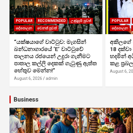
POPULAR
RECOMMENDED
උණුසුම් පුවත්
POPULAR
දේශපාලන
වෙනත් පුවත්
දේශපාලන
“යක්ෂයාගේ වාට්ටුව: මැගසින්
අකිලගේ ඇ
බන්ධනාගාරයේ ‘E’ වාට්ටුවේ
18 දක්වා
පාලනය රජයෙන් උදුරා ගැනීමට
හදමින් 
පාතාල කල්ලි දෙකක් ගැටුණු ඇත්ත
කළ ප්‍ර
හේතුව මෙන්න!”
August 6, 2
August 6, 2026
admin
Business