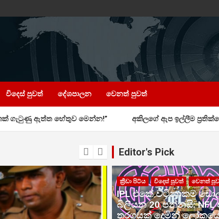
විදෙස් පුවත්
දේශපාලන
වෙනත් පුවත්
ේතුව මෙන්න!”
අකිලගේ ඇප ඉල්ලීම ප්‍රතික්ෂේපයි 18 දක්වා ර
Editor's Pick
ක්‍රීඩා පිට්ය
විදෙස් පුවත්
වෙනත් පුව
IPL එකේ වටිනාකම ඩොල
බිලියන 20 පන්නයි: NFL
තරගයක් දෙමින් ලෝකය