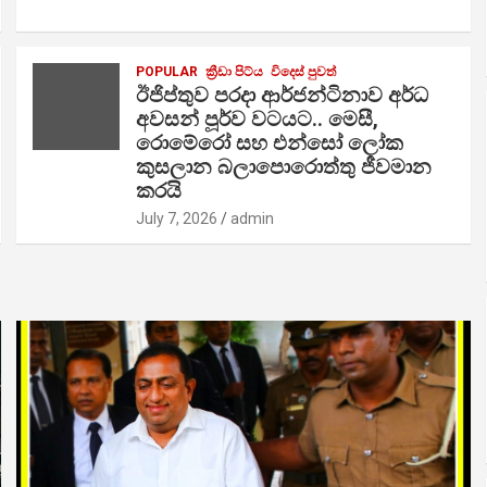
POPULAR
ක්‍රීඩා පිට්ය
විදෙස් පුවත්
ඊජිප්තුව පරදා ආර්ජන්ටිනාව අර්ධ
අවසන් පූර්ව වටයට.. මෙසී,
රොමේරෝ සහ එන්සෝ ලෝක
කුසලාන බලාපොරොත්තු ජීවමාන
කරයි
July 7, 2026
admin