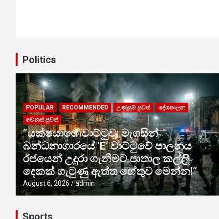
Politics
POPULAR
RECOMMENDED
උණුසුම් පුවත්
දේශපාලන
වෙනත් පුවත්
“යක්ෂයාගේ වාට්ටුව: මැගසින්
බන්ධනාගාරයේ ‘E’ වාට්ටුවේ පාලනය
රජයෙන් උදුරා ගැනීමට පාතාල කල්ලි
දෙකක් ගැටුණු ඇත්ත හේතුව මෙන්න!”
August 6, 2026
admin
Sports