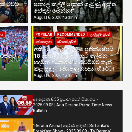
යක් බවට
පාතාල කල්ලි දෙකක් ගැටුණු ඇත්ත
හේතුව මෙන්න!”
August 6, 2026
admin
ට්ය
POPULAR
RECOMMENDED
උණුසුම් පුවත්
දේශපාලන
වෙනත් පුවත්
සුම් පුවත්
දේශපාලන
වෙනත් පුවත්
P
අකිලගේ ඇප ඉල්ලීම ප්‍රතික්ෂේපයි
තට: ‘හරක් කටා’ වෙනත් ආරක්ෂිත
ප
ොරස්ගේ
18 දක්වා රිමාන්ඩ්.. කූට ලේඛන
මාරු කිරීමට නියෝග!
ජ
හදමින් අධිකරණය රැවටීමට තැත්
කළ ප්‍රබල දේශපාලනඥයා හිරේට!
Aug
August 6, 2026
admin
අද දෙරණ 6.55 ප්‍රධාන පුවත් විකාශය -
2025.09.08 | Ada Derana Prime Time News
Bulletin
"Derana Aruna | දෙරණ අරුණ | Sri Lanka's
Breakfast Show - 2025.09.09 - TV Derana"