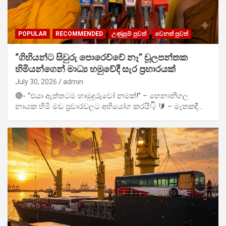
POPULAR
RECOMMENDED
උණුසුම් පුවත්
වෙනත් පුවත්
“ගිහියන්ට සිවුරු පොරෙව්වේ නෑ” චූලපන්තක
හිමියන්ගෙන් මාධ්‍ය හමුවේදී සැර ප්‍රහාරයක්
July 30, 2026
admin
🔴- “එයා ඇත්තටම හාමුදුරුවෝ නමක්!” – හෙනානිගල
නායක හිමි මඩ ප්‍රචාරවලට අභියෝග කරයි👇 🔰 – මෑතකදී…