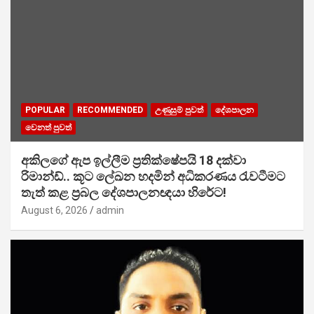
POPULAR
RECOMMENDED
උණුසුම් පුවත්
දේශපාලන
වෙනත් පුවත්
අකිලගේ ඇප ඉල්ලීම ප්‍රතික්ෂේපයි 18 දක්වා
රිමාන්ඩ්.. කූට ලේඛන හදමින් අධිකරණය රැවටීමට
තැත් කළ ප්‍රබල දේශපාලනඥයා හිරේට!
August 6, 2026
admin