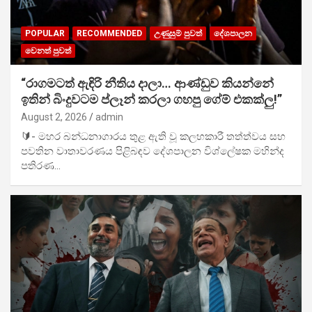
POPULAR
RECOMMENDED
උණුසුම් පුවත්
දේශපාලන
වෙනත් පුවත්
“රාගමටත් ඇඳිරි නීතිය දාලා… ආණ්ඩුව කියන්නේ
ඉතින් බිංදුවටම ප්ලෑන් කරලා ගහපු ගේම් එකක්ලු!”
August 2, 2026
admin
🔰- මහර බන්ධනාගාරය තුළ ඇති වූ කලහකාරී තත්ත්වය සහ
පවතින වාතාවරණය පිළිබඳව දේශපාලන විශ්ලේෂක මහින්ද
පතිරණ…