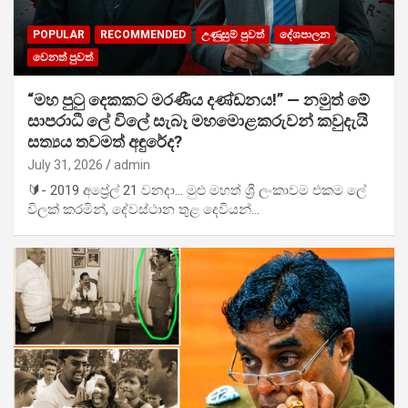
POPULAR
RECOMMENDED
උණුසුම් පුවත්
දේශපාලන
වෙනත් පුවත්
“මහ පුටු දෙකකට මරණීය දණ්ඩනය!” — නමුත් මේ
සාපරාධී ලේ විලේ සැබෑ මහමොළකරුවන් කවුදැයි
සත්‍යය තවමත් අඳුරේද?
July 31, 2026
admin
🔰- 2019 අප්‍රේල් 21 වනදා… මුළු මහත් ශ්‍රී ලංකාවම එකම ලේ
විලක් කරමින්, දේවස්ථාන තුළ දෙවියන්…