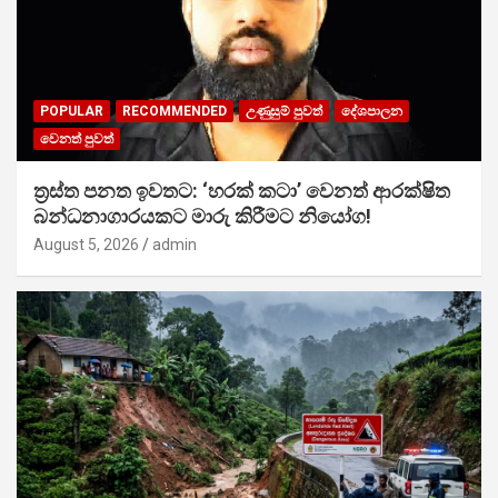
POPULAR
RECOMMENDED
උණුසුම් පුවත්
දේශපාලන
වෙනත් පුවත්
ත්‍රස්ත පනත ඉවතට: ‘හරක් කටා’ වෙනත් ආරක්ෂිත
බන්ධනාගාරයකට මාරු කිරීමට නියෝග!
August 5, 2026
admin