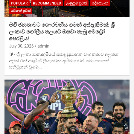
POPULAR
RECOMMENDED
උණුසුම් පුවත්
දේශපාලන
වෙනත් පුවත්
මගී ජනතාවට ගෞරවනීය ගමන් අත්දැකීමක්: ශ්‍රී
ලංකාව ගෝලීය තලයට ඔසවා තැබූ මෙට්‍රෝ
පෙරළිය!
July 30, 2026
admin
🔰- ශ්‍රී ලංකා මාතෘභූමියේ පොදු ප්‍රවාහන වංශකතාව අලුත්ම
අලුත් රන් අකුරින් ලියැවෙන අභිමානවත් මොහොතක්
සනිටුහන් වුණා.…