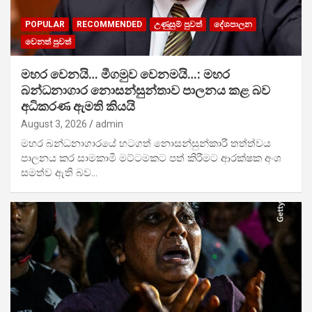
POPULAR
RECOMMENDED
උණුසුම් පුවත්
දේශපාලන
වෙනත් පුවත්
මහර වෙනයි… මීගමුව වෙනමයි…: මහර
බන්ධනාගාර නොසන්සුන්තාව පාලනය කළ බව
අධිකරණ ඇමති කියයි
August 3, 2026
admin
මහර බන්ධනාගාරයේ හටගත් නොසන්සුන්කාරී තත්ත්වය
පාලනය කර සාමකාමී මට්ටමකට පත් කිරීමට ආරක්ෂක අංශ
සමත්ව ඇති බව…