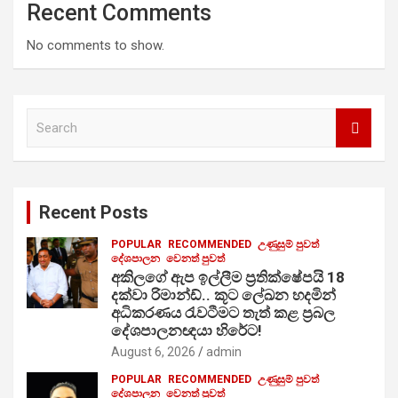
Recent Comments
No comments to show.
S
e
a
r
c
Recent Posts
h
POPULAR
RECOMMENDED
උණුසුම් පුවත්
දේශපාලන
වෙනත් පුවත්
අකිලගේ ඇප ඉල්ලීම ප්‍රතික්ෂේපයි 18
දක්වා රිමාන්ඩ්.. කූට ලේඛන හදමින්
අධිකරණය රැවටීමට තැත් කළ ප්‍රබල
දේශපාලනඥයා හිරේට!
August 6, 2026
admin
POPULAR
RECOMMENDED
උණුසුම් පුවත්
දේශපාලන
වෙනත් පුවත්