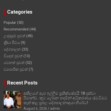
Categories
Popular
(50)
Recommended
(44)
උණුසුම් පුවත්
(49)
ක්‍රීඩා පිට්ය
(9)
දේශපාලන
(33)
විදෙස් පුවත්
(13)
වෙනත් පුවත්
(52)
ව්‍යාපාරික පුවත්
(7)
Recent Posts
අකිලගේ ඇප ඉල්ලීම ප්‍රතික්ෂේපයි 18 දක්වා
රිමාන්ඩ්.. කූට ලේඛන හදමින් අධිකරණය රැවටීමට
තැත් කළ ප්‍රබල දේශපාලනඥයා හිරේට!
August 6, 2026
admin