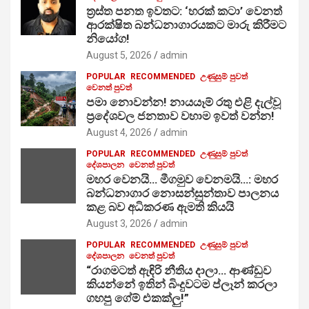
ත්‍රස්ත පනත ඉවතට: ‘හරක් කටා’ වෙනත්
ආරක්ෂිත බන්ධනාගාරයකට මාරු කිරීමට
නියෝග!
August 5, 2026
admin
POPULAR
RECOMMENDED
උණුසුම් පුවත්
වෙනත් පුවත්
පමා නොවන්න! නායයෑම් රතු එළි දැල්වූ
ප්‍රදේශවල ජනතාව වහාම ඉවත් වන්න!
August 4, 2026
admin
POPULAR
RECOMMENDED
උණුසුම් පුවත්
දේශපාලන
වෙනත් පුවත්
මහර වෙනයි… මීගමුව වෙනමයි…: මහර
බන්ධනාගාර නොසන්සුන්තාව පාලනය
කළ බව අධිකරණ ඇමති කියයි
August 3, 2026
admin
POPULAR
RECOMMENDED
උණුසුම් පුවත්
දේශපාලන
වෙනත් පුවත්
“රාගමටත් ඇඳිරි නීතිය දාලා… ආණ්ඩුව
කියන්නේ ඉතින් බිංදුවටම ප්ලෑන් කරලා
ගහපු ගේම් එකක්ලු!”