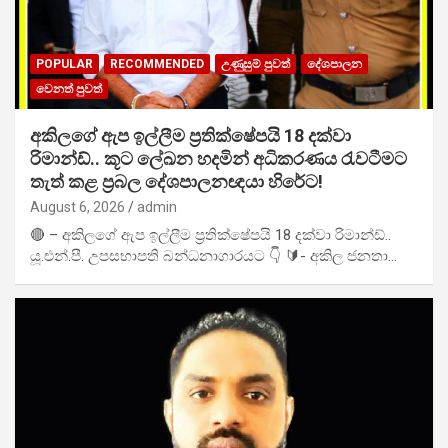
POPULAR
RECOMMENDED
උණුසුම් පුවත්
දේශපාලන
වෙනත් පුවත්
අකිලගේ ඇප ඉල්ලීම ප්‍රතික්ෂේපයි 18 දක්වා
රිමාන්ඩ්.. කූට ලේඛන හදමින් අධිකරණය රැවටීමට
තැත් කළ ප්‍රබල දේශපාලනඥයා හිරේට!
August 6, 2026
admin
🔴 – අකිලගේ ඇප ඉල්ලීම ප්‍රතික්ෂේපයි 18 දක්වා රිමාන්ඩ්..
යූ.එන්.පී. උපසභාපති බන්ධනාගාරයට 👇 🔰- අකිල ජනතා…