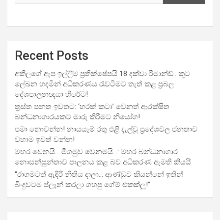
Recent Posts
අකිලගේ ඇප ඉල්ලීම ප්‍රතික්ෂේපයි 18 දක්වා රිමාන්ඩ්.. කූට
ලේඛන හදමින් අධිකරණය රැවටීමට තැත් කළ ප්‍රබල
දේශපාලනඥයා හිරේට!
ත්‍රස්ත පනත ඉවතට: ‘හරක් කටා’ වෙනත් ආරක්ෂිත
බන්ධනාගාරයකට මාරු කිරීමට නියෝග!
පමා නොවන්න! නායයෑම් රතු එළි දැල්වූ ප්‍රදේශවල ජනතාව
වහාම ඉවත් වන්න!
මහර වෙනයි… මීගමුව වෙනමයි…: මහර බන්ධනාගාර
නොසන්සුන්තාව පාලනය කළ බව අධිකරණ ඇමති කියයි
“රාගමටත් ඇඳිරි නීතිය දාලා… ආණ්ඩුව කියන්නේ ඉතින්
බිංදුවටම ප්ලෑන් කරලා ගහපු ගේම් එකක්ලු!”