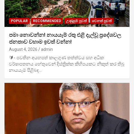
POPULAR
RECOMMENDED
උණුසුම් පුවත්
වෙනත් පුවත්
පමා නොවන්න! නායයෑම් රතු එළි දැල්වූ ප්‍රදේශවල
ජනතාව වහාම ඉවත් වන්න!
August 4, 2026
admin
🔰- පවතින අයහපත් කාලගුණ තත්ත්වය සහ අධික
වර්ෂාපතනය හේතුවෙන් දිස්ත්‍රික්ක කිහිපයකට නිකුත් කර තිබූ
නායයෑම් පිළිබඳ…