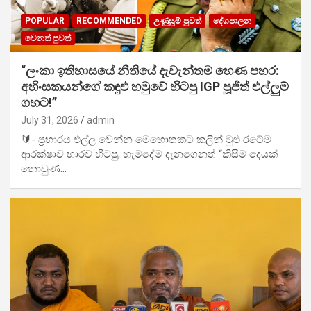
POPULAR
RECOMMENDED
උණුසුම් පුවත්
දේශපාලන
වෙනත් පුවත්
“ලංකා ඉතිහාසයේ නීතියේ දැවැන්තම හෙණ පහර:
අහිංසකයන්ගේ කඳුළු හමුවේ හිටපු IGP පූජිත් එල්ලුම්
ගහට!”
July 31, 2026
admin
🔰- ප්‍රහාරය එල්ල වෙන්න මෙහොතකට කලින් මුළු රටේම
ආරක්ෂාව භාරව හිටපු, හැමදේම දැනගෙනත් “කිසිම දෙයක්
නොවුණ…