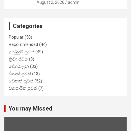
August 2, 2026
admin
Categories
Popular
(50)
Recommended
(44)
උණුසුම් පුවත්
(49)
ක්‍රීඩා පිට්ය
(9)
දේශපාලන
(33)
විදෙස් පුවත්
(13)
වෙනත් පුවත්
(52)
ව්‍යාපාරික පුවත්
(7)
You may Missed