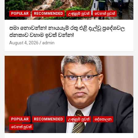
POPULAR
RECOMMENDED
උණුසුම් පුවත්
වෙනත් පුවත්
පමා නොවන්න! නායයෑම් රතු එළි දැල්වූ ප්‍රදේශවල
ජනතාව වහාම ඉවත් වන්න!
August 4, 2026
admin
POPULAR
RECOMMENDED
උණුසුම් පුවත්
දේශපාලන
වෙනත් පුවත්