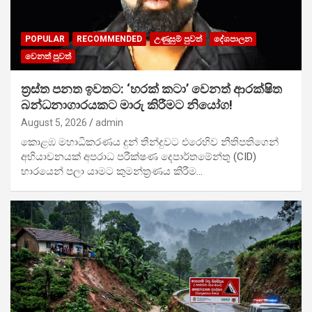
POPULAR
RECOMMENDED
උණුසුම් පුවත්
දේශපාලන
වෙනත් පුවත්
ත්‍රස්ත පනත ඉවතට: ‘හරක් කටා’ වෙනත් ආරක්ෂිත
බන්ධනාගාරයකට මාරු කිරීමට නියෝග!
August 5, 2026
admin
කොළඹ මහාධිකරණය දුන් තීන්දුවට එරෙහිව නීතිපතිගෙන්
අභියාචනයක් අපරාධ පරීක්ෂණ දෙපාර්තමේන්තු (CID)
භාරයෙන් පලා යාමට කුමන්ත්‍රණය කිරීම…