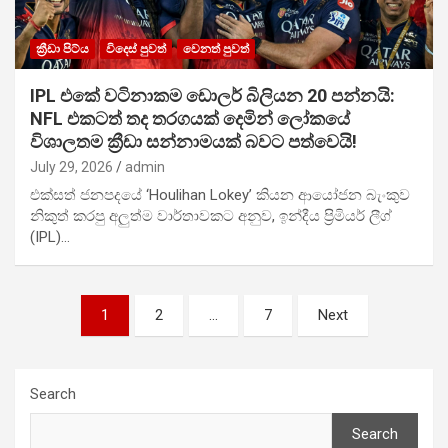
ක්‍රීඩා පිට්ය
විදෙස් පුවත්
වෙනත් පුවත්
IPL එකේ වටිනාකම ඩොලර් බිලියන 20 පන්නයි:
NFL එකටත් තද තරගයක් දෙමින් ලෝකයේ
විශාලතම ක්‍රීඩා සන්නාමයක් බවට පත්වෙයි!
July 29, 2026
admin
එක්සත් ජනපදයේ ‘Houlihan Lokey’ කියන ආයෝජන බැංකුව
නිකුත් කරපු අලුත්ම වාර්තාවකට අනුව, ඉන්දීය ප්‍රිමියර් ලීග්
(IPL)…
Posts
1
2
…
7
Next
pagination
Search
Search