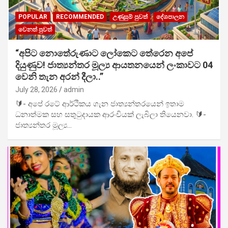
POPULAR
RECOMMENDED
උණුසුම් පුවත්
දේශපාලන
වෙනත් පුවත්
“අපිට නොතේරුණාට ලෝකෙට තේරෙන අපේ
දියුණුව! ජාත්‍යන්තර මූල්‍ය ආයතනයෙන් ලංකාවට 04
වෙනි තැන අරන් දීලා..”
July 28, 2026
admin
🔰- අපේ රටේ ආර්ථිකය ගැන ජාත්‍යන්තරයෙන් ඉතාම
ධනාත්මක සහ සතුටුදායක ආරංචියක් ලැබිලා තියෙනවා. 🔰-
ජාත්‍යන්තර මූල්‍ය…