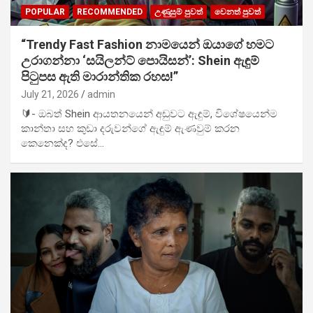
POPULAR
RECOMMENDED
උණුසුම් පුවත්
වෙනත් පුවත්
“Trendy Fast Fashion නාමයෙන් ඔයාගේ හමට
උරාගන්නා ‘සයිලන්ට් පොයිසන්’: Shein ඇඳුම්
පිටුපස ඇති මාරාන්තික රහස!”
July 21, 2026
admin
🔰- ඔබත් Shein ආයතනයෙන් අඩුවට ඇඳුම්, විශේෂයෙන්ම
කාන්තා සහ කුඩා දරුවන්ගේ ඇඳුම් ඇණවුම් කරන
කෙනෙක්ද? එසේ…