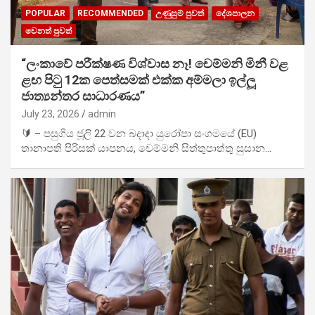
POPULAR
RECOMMENDED
උණුසුම් පුවත්
දේශපාලන
වෙනත් පුවත්
“ලංකාවේ පරීක්ෂණ විශ්වාස නෑ! චෙම්මනි මිනී වළ
ළඟ පිටු 12ක පෙත්සමක් එක්ක අම්මලා ඉල්ලූ
ජාත්‍යන්තර සාධාරණය”
July 23, 2026
admin
🔰 – පසුගිය ජූලි 22 වන බදාදා යුරෝපා සංගමයේ (EU)
තානාපති පිරිසක් යාපනය, චෙම්මනි සිත්තුපාත්තු සුසාන…