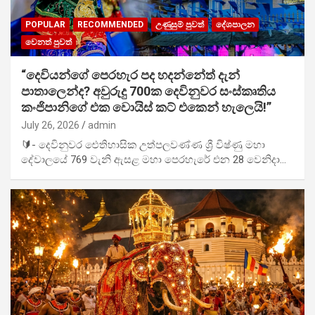
POPULAR
RECOMMENDED
උණුසුම් පුවත්
දේශපාලන
වෙනත් පුවත්
“දෙවියන්ගේ පෙරහැර පද හදන්නේත් දැන්
පාතාලෙන්ද? අවුරුදු 700ක දෙවිනුවර සංස්කෘතිය
කංජිපානිගේ එක වොයිස් කට් එකෙන් හැලෙයි!”
July 26, 2026
admin
🔰- දෙවිනුවර ඓතිහාසික උත්පලවණ්ණ ශ්‍රී විෂ්ණු මහා
දේවාලයේ 769 වැනි ඇසළ මහා පෙරහැරේ එන 28 වෙනිදා…