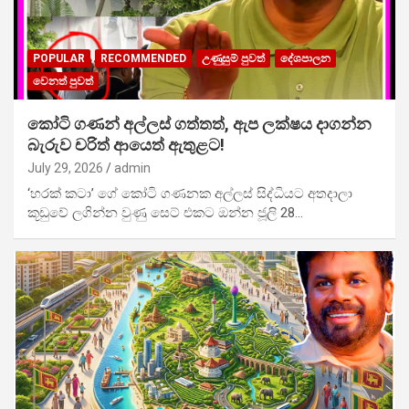
POPULAR
RECOMMENDED
උණුසුම් පුවත්
දේශපාලන
වෙනත් පුවත්
කෝටි ගණන් අල්ලස් ගත්තත්, ඇප ලක්ෂය දාගන්න
බැරුව චරිත් ආයෙත් ඇතුළට!
July 29, 2026
admin
‘හරක් කටා’ ගේ කෝටි ගණනක අල්ලස් සිද්ධියට අතදාලා
කූඩුවේ ලගින්න වුණු සෙට් එකට ඔන්න ජූලි 28…