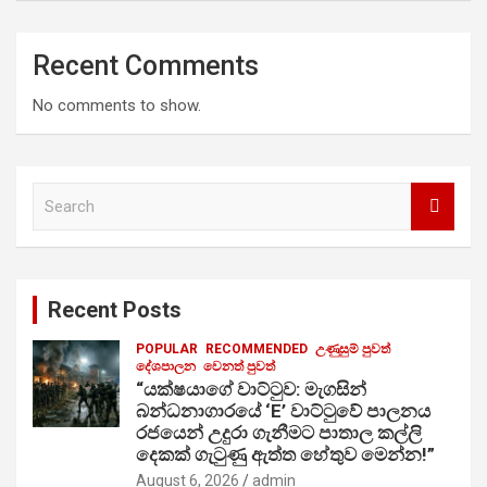
Recent Comments
No comments to show.
S
e
a
r
c
Recent Posts
h
POPULAR
RECOMMENDED
උණුසුම් පුවත්
දේශපාලන
වෙනත් පුවත්
“යක්ෂයාගේ වාට්ටුව: මැගසින්
බන්ධනාගාරයේ ‘E’ වාට්ටුවේ පාලනය
රජයෙන් උදුරා ගැනීමට පාතාල කල්ලි
දෙකක් ගැටුණු ඇත්ත හේතුව මෙන්න!”
August 6, 2026
admin