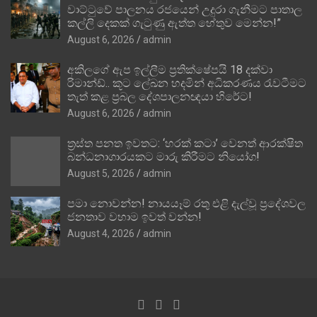
වාට්ටුවේ පාලනය රජයෙන් උදුරා ගැනීමට පාතාල
කල්ලි දෙකක් ගැටුණු ඇත්ත හේතුව මෙන්න!”
August 6, 2026
admin
අකිලගේ ඇප ඉල්ලීම ප්‍රතික්ෂේපයි 18 දක්වා
රිමාන්ඩ්.. කූට ලේඛන හදමින් අධිකරණය රැවටීමට
තැත් කළ ප්‍රබල දේශපාලනඥයා හිරේට!
August 6, 2026
admin
ත්‍රස්ත පනත ඉවතට: ‘හරක් කටා’ වෙනත් ආරක්ෂිත
බන්ධනාගාරයකට මාරු කිරීමට නියෝග!
August 5, 2026
admin
පමා නොවන්න! නායයෑම් රතු එළි දැල්වූ ප්‍රදේශවල
ජනතාව වහාම ඉවත් වන්න!
August 4, 2026
admin