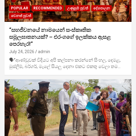
POPULAR
RECOMMENDED
උණුසුම් පුවත්
දේශපාලන
වෙනත් පුවත්
“සහජීවනයේ නාමයෙන් සංස්කෘතික
සමූලඝාතනයක්? – එරංගගේ ඉලක්කය ඇසළ
පෙරහැර!”
July 24, 2026
admin
🗣️”ආණ්ඩුවක් විදියට අපි කල්පනා කරන්නේ සිංහල, දෙමළ,
මුස්ලිම්, බර්ගර්, මැලේ සියලු දෙනා එකට එකතු වෙලා තම…