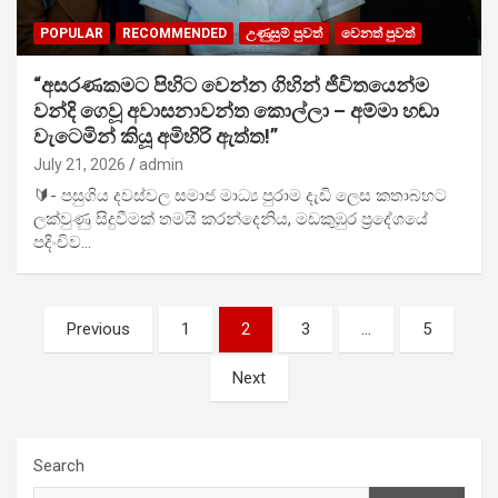
POPULAR
RECOMMENDED
උණුසුම් පුවත්
වෙනත් පුවත්
“අසරණකමට පිහිට වෙන්න ගිහින් ජීවිතයෙන්ම
වන්දි ගෙවූ අවාසනාවන්ත කොල්ලා – අම්මා හඬා
වැටෙමින් කියූ අමිහිරි ඇත්ත!”
July 21, 2026
admin
🔰- පසුගිය දවස්වල සමාජ මාධ්‍ය පුරාම දැඩි ලෙස කතාබහට
ලක්වුණු සිදුවීමක් තමයි කරන්දෙනිය, මඩකුඹුර ප්‍රදේශයේ
පදිංචිව…
Posts
Previous
1
2
3
…
5
pagination
Next
Search