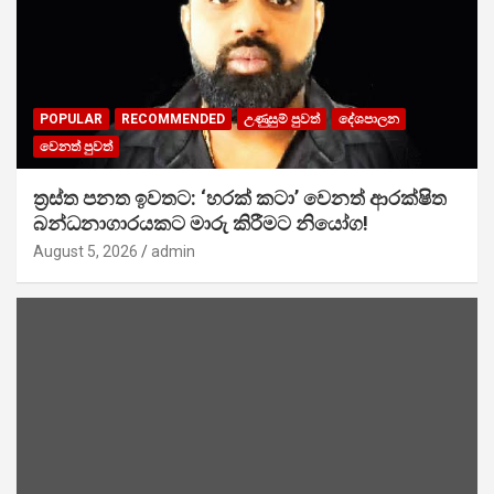
POPULAR
RECOMMENDED
උණුසුම් පුවත්
දේශපාලන
වෙනත් පුවත්
ත්‍රස්ත පනත ඉවතට: ‘හරක් කටා’ වෙනත් ආරක්ෂිත
බන්ධනාගාරයකට මාරු කිරීමට නියෝග!
August 5, 2026
admin