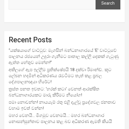
Search
Recent Posts
“යක්ෂයාගේ වාට්ටුව: මැගසින් බන්ධනාගාරයේ ‘E’ වාට්ටුවේ
පාලනය රජයෙන් උදුරා ගැනීමට පාතාල කල්ලි දෙකක් ගැටුණු
ඇත්ත හේතුව මෙන්න!”
අකිලගේ ඇප ඉල්ලීම ප්‍රතික්ෂේපයි 18 දක්වා රිමාන්ඩ්.. කූට
ලේඛන හදමින් අධිකරණය රැවටීමට තැත් කළ ප්‍රබල
දේශපාලනඥයා හිරේට!
ත්‍රස්ත පනත ඉවතට: ‘හරක් කටා’ වෙනත් ආරක්ෂිත
බන්ධනාගාරයකට මාරු කිරීමට නියෝග!
පමා නොවන්න! නායයෑම් රතු එළි දැල්වූ ප්‍රදේශවල ජනතාව
වහාම ඉවත් වන්න!
මහර වෙනයි… මීගමුව වෙනමයි…: මහර බන්ධනාගාර
නොසන්සුන්තාව පාලනය කළ බව අධිකරණ ඇමති කියයි