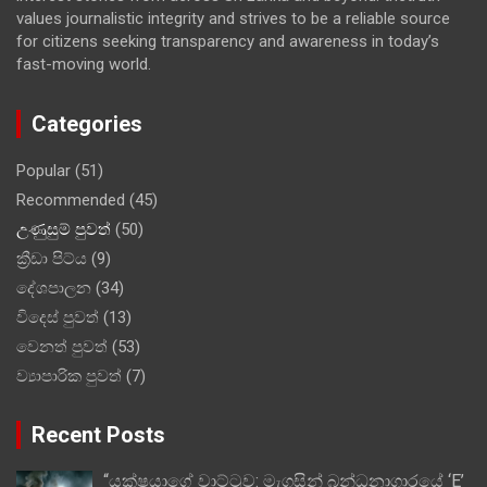
values journalistic integrity and strives to be a reliable source
for citizens seeking transparency and awareness in today’s
fast-moving world.
Categories
Popular
(51)
Recommended
(45)
උණුසුම් පුවත්
(50)
ක්‍රීඩා පිට්ය
(9)
දේශපාලන
(34)
විදෙස් පුවත්
(13)
වෙනත් පුවත්
(53)
ව්‍යාපාරික පුවත්
(7)
Recent Posts
“යක්ෂයාගේ වාට්ටුව: මැගසින් බන්ධනාගාරයේ ‘E’