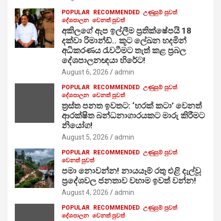
POPULAR
RECOMMENDED
උණුසුම් පුවත්
දේශපාලන
වෙනත් පුවත්
අකිලගේ ඇප ඉල්ලීම ප්‍රතික්ෂේපයි 18
දක්වා රිමාන්ඩ්.. කූට ලේඛන හදමින්
අධිකරණය රැවටීමට තැත් කළ ප්‍රබල
දේශපාලනඥයා හිරේට!
August 6, 2026
admin
POPULAR
RECOMMENDED
උණුසුම් පුවත්
දේශපාලන
වෙනත් පුවත්
ත්‍රස්ත පනත ඉවතට: ‘හරක් කටා’ වෙනත්
ආරක්ෂිත බන්ධනාගාරයකට මාරු කිරීමට
නියෝග!
August 5, 2026
admin
POPULAR
RECOMMENDED
උණුසුම් පුවත්
වෙනත් පුවත්
පමා නොවන්න! නායයෑම් රතු එළි දැල්වූ
ප්‍රදේශවල ජනතාව වහාම ඉවත් වන්න!
August 4, 2026
admin
POPULAR
RECOMMENDED
උණුසුම් පුවත්
දේශපාලන
වෙනත් පුවත්