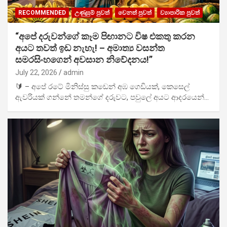
RECOMMENDED
උණුසුම් පුවත්
වෙනත් පුවත්
ව්‍යාපාරික පුවත්
“අපේ දරුවන්ගේ කෑම පිඟානට විෂ එකතු කරන
අයට තවත් ඉඩ නැහැ! – අමාත්‍ය වසන්ත
සමරසිංහගෙන් අවසාන නිවේදනය!”
July 22, 2026
admin
🔰 – අපේ රටේ මිනිස්සු කඩෙන් අඹ ගෙඩියක්, කෙසෙල්
ඇවරියක් ගන්නේ තමන්ගේ දරුවට, පවුලේ අයට ආදරයෙන්…