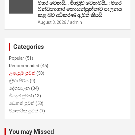
මහර වෙනයි… මීගමුව වෙනමයි…: මහර
බන්ධනාගාර නොසන්සුන්තාව පාලනය
කළ බව අධිකරණ ඇමති කියයි
August 3, 2026
admin
Categories
Popular
(51)
Recommended
(45)
උණුසුම් පුවත්
(50)
ක්‍රීඩා පිට්ය
(9)
දේශපාලන
(34)
විදෙස් පුවත්
(13)
වෙනත් පුවත්
(53)
ව්‍යාපාරික පුවත්
(7)
You may Missed