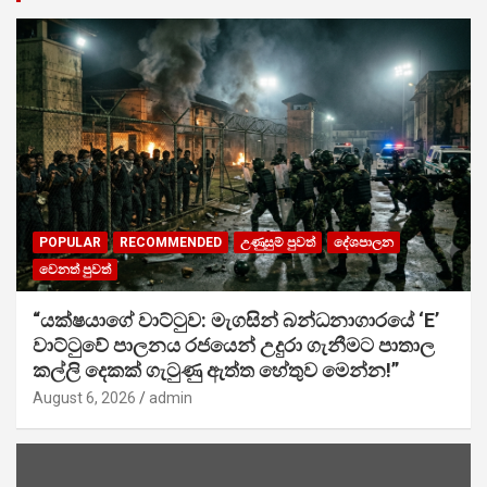
POPULAR
RECOMMENDED
උණුසුම් පුවත්
දේශපාලන
වෙනත් පුවත්
“යක්ෂයාගේ වාට්ටුව: මැගසින් බන්ධනාගාරයේ ‘E’
වාට්ටුවේ පාලනය රජයෙන් උදුරා ගැනීමට පාතාල
කල්ලි දෙකක් ගැටුණු ඇත්ත හේතුව මෙන්න!”
August 6, 2026
admin