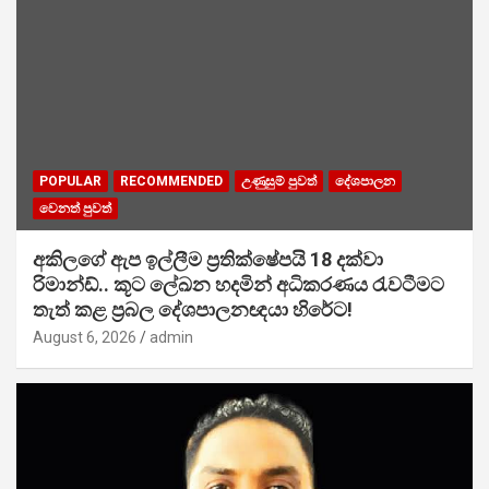
POPULAR
RECOMMENDED
උණුසුම් පුවත්
දේශපාලන
වෙනත් පුවත්
අකිලගේ ඇප ඉල්ලීම ප්‍රතික්ෂේපයි 18 දක්වා
රිමාන්ඩ්.. කූට ලේඛන හදමින් අධිකරණය රැවටීමට
තැත් කළ ප්‍රබල දේශපාලනඥයා හිරේට!
August 6, 2026
admin