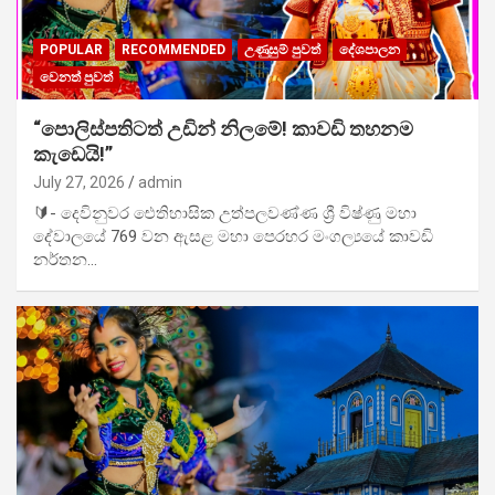
POPULAR
RECOMMENDED
උණුසුම් පුවත්
දේශපාලන
වෙනත් පුවත්
“පොලිස්පතිටත් උඩින් නිලමේ! කාවඩි තහනම
කැඩෙයි!”
July 27, 2026
admin
🔰- දෙවිනුවර ඓතිහාසික උත්පලවණ්ණ ශ්‍රී විෂ්ණු මහා
දේවාලයේ 769 වන ඇසළ මහා පෙරහර මංගල්‍යයේ කාවඩි
නර්තන…