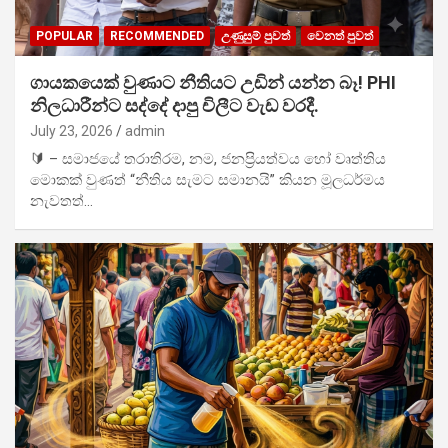
POPULAR
RECOMMENDED
උණුසුම් පුවත්
වෙනත් පුවත්
ගායකයෙක් වුණාට නීතියට උඩින් යන්න බෑ! PHI
නිලධාරීන්ට සද්දේ දාපු චිලීට වැඩ වරදී.
July 23, 2026
admin
🔰 – සමාජයේ තරාතිරම, නම, ජනප්‍රියත්වය හෝ වෘත්තිය
මොකක් වුණත් “නීතිය සැමට සමානයි” කියන මූලධර්මය
නැවතත්…