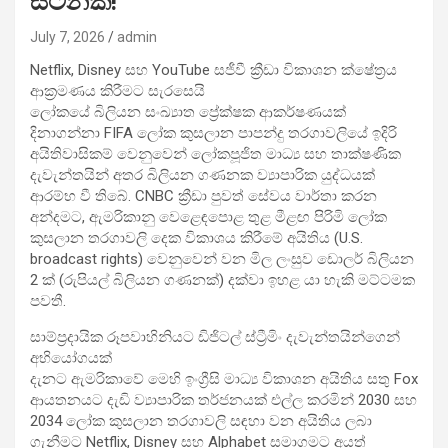
සටනක්!
July 7, 2026
admin
Netflix, Disney සහ YouTube සජීවී ක්‍රීඩා විකාශන ක්ෂේත්‍රය
ආක්‍රමණය කිරීමට සැරසෙයි
ලෝකයේ බිලියන සංඛ්‍යාත ප්‍රේක්ෂක ආකර්ෂණයක්
දිනාගන්නා FIFA ලෝක කුසලාන පාපන්දු තරගාවලියේ ඉදිරි
අයිතිවාසිකම් වෙනුවෙන් ලෝකපූජිත මාධ්‍ය සහ තාක්ෂණික
දැවැන්තයින් අතර බිලියන ගණනක ව්‍යාපාරික යුද්ධයක්
ආරම්භ වී තිබේ. CNBC ක්‍රීඩා පුවත් සේවය වාර්තා කරන
අන්දමට, ඇමරිකානු වෙළෙඳපොළ තුළ මීළඟ පිරිමි ලෝක
කුසලාන තරගාවලි දෙක විකාශය කිරීමේ අයිතිය (U.S.
broadcast rights) වෙනුවෙන් වන මිල ලංසුව ඩොලර් බිලියන
2 ක් (රුපියල් බිලියන ගණනක්) දක්වා ඉහළ යා හැකි මට්ටමක
පවතී.
සාම්ප්‍රදායික රූපවාහිනියට ඩිජිටල් ස්ට්‍රීමිං දැවැන්තයින්ගෙන්
අභියෝගයක්
දැනට ඇමරිකාවේ මෙහි ඉංග්‍රීසි මාධ්‍ය විකාශන අයිතිය සතු Fox
ආයතනයට දැඩි ව්‍යාපාරික තර්ජනයක් එල්ල කරමින් 2030 සහ
2034 ලෝක කුසලාන තරගාවලි සඳහා වන අයිතිය ලබා
ගැනීමට Netflix, Disney සහ Alphabet සමාගමට අයත්