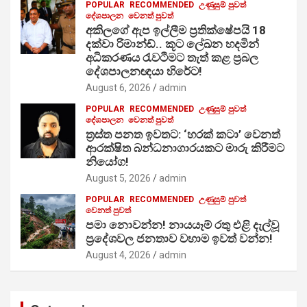
POPULAR
RECOMMENDED
උණුසුම් පුවත්
දේශපාලන
වෙනත් පුවත්
අකිලගේ ඇප ඉල්ලීම ප්‍රතික්ෂේපයි 18
දක්වා රිමාන්ඩ්.. කූට ලේඛන හදමින්
අධිකරණය රැවටීමට තැත් කළ ප්‍රබල
දේශපාලනඥයා හිරේට!
August 6, 2026
admin
POPULAR
RECOMMENDED
උණුසුම් පුවත්
දේශපාලන
වෙනත් පුවත්
ත්‍රස්ත පනත ඉවතට: ‘හරක් කටා’ වෙනත්
ආරක්ෂිත බන්ධනාගාරයකට මාරු කිරීමට
නියෝග!
August 5, 2026
admin
POPULAR
RECOMMENDED
උණුසුම් පුවත්
වෙනත් පුවත්
පමා නොවන්න! නායයෑම් රතු එළි දැල්වූ
ප්‍රදේශවල ජනතාව වහාම ඉවත් වන්න!
August 4, 2026
admin