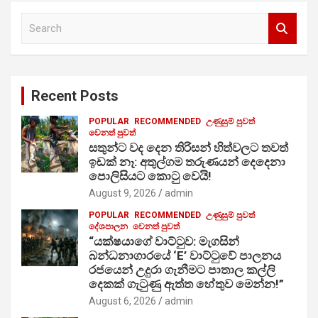
S
e
a
r
c
Recent Posts
h
POPULAR
RECOMMENDED
උණුසුම් පුවත්
වෙනත් පුවත්
සතුන්ට වද දෙන තිරිසන් හිත්වලට තවත්
ඉඩක් නෑ: අතුල්ගම තරුණයන් දෙදෙනා
පොලිසියට කොටු වෙයි!
August 9, 2026
admin
POPULAR
RECOMMENDED
උණුසුම් පුවත්
දේශපාලන
වෙනත් පුවත්
“යක්ෂයාගේ වාට්ටුව: මැගසින්
බන්ධනාගාරයේ ‘E’ වාට්ටුවේ පාලනය
රජයෙන් උදුරා ගැනීමට පාතාල කල්ලි
දෙකක් ගැටුණු ඇත්ත හේතුව මෙන්න!”
August 6, 2026
admin