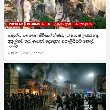
POPULAR
RECOMMENDED
උණුසුම් පුවත්
වෙනත් පුවත්
සතුන්ට වද දෙන තිරිසන් හිත්වලට තවත් ඉඩක් නෑ:
අතුල්ගම තරුණයන් දෙදෙනා පොලිසියට කොටු
වෙයි!
August 9, 2026
admin