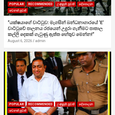
POPULAR
RECOMMENDED
උණුසුම් පුවත්
දේශපාලන
වෙනත් පුවත්
“යක්ෂයාගේ වාට්ටුව: මැගසින් බන්ධනාගාරයේ ‘E’
වාට්ටුවේ පාලනය රජයෙන් උදුරා ගැනීමට පාතාල
කල්ලි දෙකක් ගැටුණු ඇත්ත හේතුව මෙන්න!”
August 6, 2026
admin
POPULAR
RECOMMENDED
උණුසුම් පුවත්
දේශපාලන
වෙනත් පුවත්