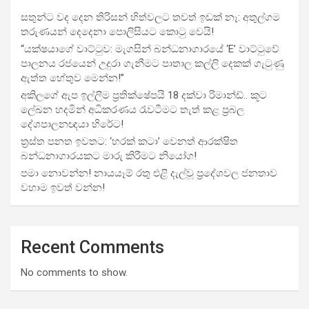
සතුන්ට වද දෙන තිරිසන් හිත්වලට තවත් ඉඩක් නෑ: අතුල්ගම
තරුණයන් දෙදෙනා පොලිසියට කොටු වෙයි!
“යක්ෂයාගේ වාට්ටුව: මැගසින් බන්ධනාගාරයේ ‘E’ වාට්ටුවේ
පාලනය රජයෙන් උදුරා ගැනීමට පාතාල කල්ලි දෙකක් ගැටුණු
ඇත්ත හේතුව මෙන්න!”
අකිලගේ ඇප ඉල්ලීම ප්‍රතික්ෂේපයි 18 දක්වා රිමාන්ඩ්.. කූට
ලේඛන හදමින් අධිකරණය රැවටීමට තැත් කළ ප්‍රබල
දේශපාලනඥයා හිරේට!
ත්‍රස්ත පනත ඉවතට: ‘හරක් කටා’ වෙනත් ආරක්ෂිත
බන්ධනාගාරයකට මාරු කිරීමට නියෝග!
පමා නොවන්න! නායයෑම් රතු එළි දැල්වූ ප්‍රදේශවල ජනතාව
වහාම ඉවත් වන්න!
Recent Comments
No comments to show.