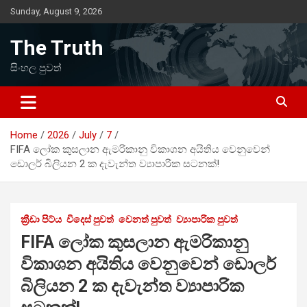
Skip
Sunday, August 9, 2026
to
content
The Truth
සිංහල පුවත්
Home
2026
July
7
FIFA ලෝක කුසලාන ඇමරිකානු විකාශන අයිතිය වෙනුවෙන්
ඩොලර් බිලියන 2 ක දැවැන්ත ව්‍යාපාරික සටනක්!
ක්‍රීඩා පිට්ය
විදෙස් පුවත්
වෙනත් පුවත්
ව්‍යාපාරික පුවත්
FIFA ලෝක කුසලාන ඇමරිකානු
විකාශන අයිතිය වෙනුවෙන් ඩොලර්
බිලියන 2 ක දැවැන්ත ව්‍යාපාරික