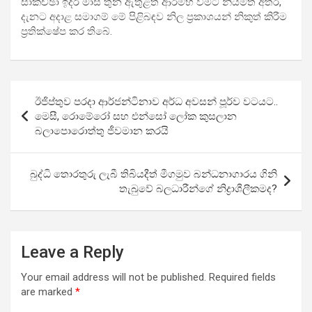
සාකච්ඡා ඉදිරි මාස තුන ඇතුළත ආරම්භ වීමට නියමිත අතර,
දැනට අදාළ සමාගම් මේ පිළිබඳව නිල ප්‍රකාශයන් නිකුත් කිරීම
ප්‍රතික්ෂේප කර තිබේ.
Post
ඊජිප්තුව පරදා ආර්ජන්ටිනාව අර්ධ අවසන් පූර්ව වටයට..
navigation
මෙසී, රොමේරෝ සහ එන්සෝ ලෝක කුසලාන
බලාපොරොත්තු ජීවමාන කරයි
බුද්ධි තොරතුරු ලැබී තිබියදීත් මීගමුව බන්ධනාගාරය ගිනි
තැබුවේ බලධාරීන්ගේ නිද්‍රාශීලීකමද?
Leave a Reply
Your email address will not be published.
Required fields
are marked
*