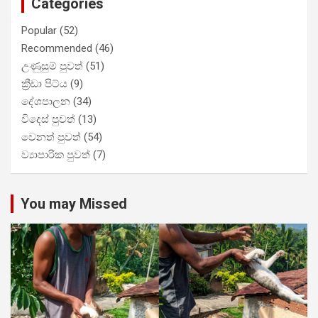
Categories
Popular
(52)
Recommended
(46)
උණුසුම් පුවත්
(51)
ක්‍රීඩා පිට්ය
(9)
දේශපාලන
(34)
විදෙස් පුවත්
(13)
වෙනත් පුවත්
(54)
ව්‍යාපාරික පුවත්
(7)
You may Missed