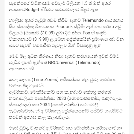
පැකේජයේ වටිනාකම ඩොලර් බිලියන 1.5 ත් 2 ත් අතර
අගයකටBudget කිරීමට සමාගම්වලට සිදුව ඇත.
නාලිකා අතර ගැටුම් අවම කිරීම: දැනට Telemundo ආයතනය
සිය ස්පාඤ්ඤ විකාශනය Peacock ස්ට්‍රීමිං ඇප් එක හරහා අඩු
මිලකට (මසකට $10.99) ලබා දීම නිසා, Fox හි ඉංග්‍රීසි
විකාශනයට ($19.99) ලැබෙන ප්‍රේක්ෂකයින් ප්‍රමාණය අඩු වන
බවට පැවති ව්‍යාපාරික ගැටලුව මින් විසඳෙනු ඇත.
මෙම මිල අධික තීරණය නිසා දැනට තරඟයෙන් ඉවත් වීමට
වැඩිම ඉඩක් ඇත්තේ NBCUniversal (Telemundo)
ආයතනයටයි.
කාල කලාප (Time Zones) අභියෝගය මැද වුවද ප්‍රේක්ෂක
වාර්තා බිඳ වැටෙයි
ඇමරිකාව, මෙක්සිකෝව සහ කැනඩාව කේන්ද්‍ර කරගත්
තරගාවලියට සාපේක්ෂව 2030 (මොරොක්කෝව, පෘතුගාලය,
ස්පාඤ්ඤය) සහ 2034 (සෞදි අරාබිය) තරගාවලි
පැවැත්වෙන්නේ ඇමරිකානු ප්‍රේක්ෂකයන්ට සජීවීව නැරඹීමට
තරමක් අපහසු කාල කලාපවලය.
එසේ වුවද, මෑතකදී ඇමරිකාව සහ බොස්නියා-හර්සගොවිනා