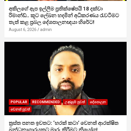
අකිලගේ ඇප ඉල්ලීම ප්‍රතික්ෂේපයි 18 දක්වා
රිමාන්ඩ්.. කූට ලේඛන හදමින් අධිකරණය රැවටීමට
තැත් කළ ප්‍රබල දේශපාලනඥයා හිරේට!
August 6, 2026
admin
POPULAR
RECOMMENDED
උණුසුම් පුවත්
දේශපාලන
වෙනත් පුවත්
ත්‍රස්ත පනත ඉවතට: ‘හරක් කටා’ වෙනත් ආරක්ෂිත
බන්ධනාගාරයකට මාරු කිරීමට නියෝග!