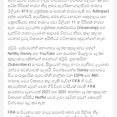
අතර පැවති තරඟය ඉංග්‍රීසි මාධ්‍යයෙන් පමණක් මිලියන 26 කට
අධික පිරිසක් නරඹා තිබූ අතර, ඇමරිකා-බෙල්ජියම් තරඟය
මිලියන 47.9 ක ප්‍රේක්ෂක සංඛ්‍යාවක් නරඹා ඇති බව AdImpact
දත්ත පෙන්වයි. ඇමරිකාව සම්බන්ධ නොවන පෘතුගාලය සහ
ක්‍රොඒෂියාව අතර තරඟය පවා මිලියන 11 ක පිරිසක් නරඹා
ඇත. මෙම දැවැන්ත ප්‍රේක්ෂක ආකර්ෂණය (Viewership) සහ
දැන්වීම් හරහා ලැබෙන ආදායම් විභවය නිසා, කාල කලාප
වෙනස් වුවද විකාශන අයිතියේ වටිනාකම අඩුවන්නේ නැත.
ස්ට්‍රීමිං සේවාවන්හි අනාගතය ලෝක කුසලානය මතද?
Netflix, Disney සහ YouTube යන ආයතන සියල්ලම ලෝක
කුසලානය දකින්නේ තමන්ගේ ස්ට්‍රීමිං ග්‍රාහකයින්
(Subscribers) සංඛ්‍යාව සීඝ්‍රයෙන් ඉහළ නංවා ගැනීමට ලැබෙන
රන්මය අවස්ථාවක් ලෙසයි. විශේෂයෙන්ම Disney සමාගමට
සිය සාම්ප්‍රදායික රූපවාහිනී නාලිකා වන ESPN සහ ABC
හරහාද මෙය විකාශය කළ හැකි බැවින් FIFA හි වැඩි
කැමැත්තක් ඔවුන් වෙත හිමිවීමේ වාසියක් පවතී. FIFA
ආයතනය දැනටමත් 2027 සහ 2031 කාන්තා ලෝක කුසලාන
විකාශන අයිතිය Netflix වෙත ලබා දෙමින් ඔවුන් කෙරෙහි
විශ්වාසය පළ කර ඇත.
FIFA සංවිධානය සහ මාධ්‍ය සමාගම් අතර මේ පිළිබඳ නිල