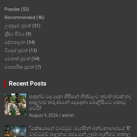
Popular
(52)
Recommended
(46)
උණුසුම් පුවත්
(51)
ක්‍රීඩා පිට්ය
(9)
දේශපාලන
(34)
විදෙස් පුවත්
(13)
වෙනත් පුවත්
(54)
ව්‍යාපාරික පුවත්
(7)
Recent Posts
සතුන්ට වද දෙන තිරිසන් හිත්වලට තවත් ඉඩක් නෑ:
අතුල්ගම තරුණයන් දෙදෙනා පොලිසියට කොටු
වෙයි!
August 9, 2026
admin
“යක්ෂයාගේ වාට්ටුව: මැගසින් බන්ධනාගාරයේ ‘E’
වාට්ටුවේ පාලනය රජයෙන් උදුරා ගැනීමට පාතාල