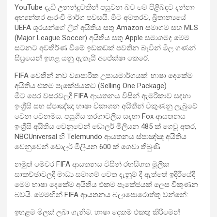
YouTube දැඩි උනන්දුවකින් පසුවන බව මේ පිළිබඳව දන්නා
අභ්‍යන්තර ආරංචි මාර්ග පවසයි. මීට අමතරව, බ්‍රිතාන්‍යයේ
UEFA ශූරයන්ගේ ලීග් අයිතිය සතු Amazon සමාගම සහ MLS
(Major League Soccer) අයිතිය සතු Apple සමාගමද මෙම
සටනට අවතීර්ණ වීමේ ඉඩකඩක් පවතින බැවින් මිල ගණන්
සීඝ්‍රයෙන් ඉහළ යනු ඇතැයි අපේක්ෂා කෙරේ.
FIFA වෙතින් නව ව්‍යාපාරික උපායමාර්ගයක්: භාෂා දෙකේම
අයිතිය එකම පැකේජයකට (Selling One Package)
මීට පෙර වසරවලදී FIFA ආයතනය විසින් ඇමරිකාව සඳහා
ඉංග්‍රීසි සහ ස්පාඤ්ඤ භාෂා විකාශන අයිතීන් විකුණනු ලැබුවේ
වෙන වෙනමය. පසුගිය තරගාවලිය සඳහා Fox ආයතනය
ඉංග්‍රීසි අයිතිය වෙනුවෙන් ඩොලර් මිලියන 485 ක් ගෙවූ අතර,
NBCUniversal හි Telemundo ආයතනය ස්පාඤ්ඤ අයිතිය
වෙනුවෙන් ඩොලර් මිලියන 600 ක් ගෙවා තිබුණි.
නමුත් මෙවර FIFA ආයතනය විසින් රහසිගත මූලික
සාකච්ඡාවලදී මාධ්‍ය සමාගම් වෙත දැනුම් දී ඇත්තේ ඉදිරියේදී
මෙම භාෂා දෙකේම අයිතිය එකම පැකේජයක් ලෙස විකුණන
බවයි. මෙමඟින් FIFA ආයතනය බලාපොරොත්තු වන්නේ:
ඉහළම මිලක් ලබා ගැනීම: භාෂා දෙකම එකතු කිරීමෙන්