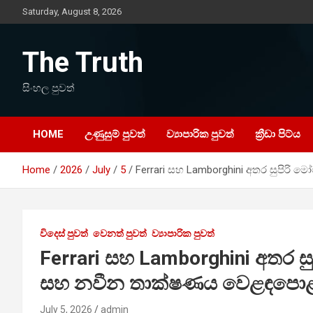
Skip
Saturday, August 8, 2026
to
content
The Truth
සිංහල පුවත්
HOME
උණුසුම් පුවත්
ව්‍යාපාරික පුවත්
ක්‍රීඩා පිට්ය
Home
2026
July
5
Ferrari සහ Lamborghini අතර සුපිරි
විදෙස් පුවත්
වෙනත් පුවත්
ව්‍යාපාරික පුවත්
Ferrari සහ Lamborghini අතර සුප
සහ නවීන තාක්ෂණය වෙළඳපොළ 
July 5, 2026
admin