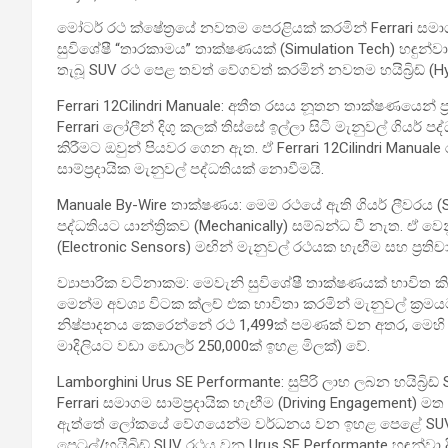
මෝටර් රථ ක්ෂේත්‍රයේ නවතම පෙරළියක් කරමින් Ferrari සමාගම
සුවිශේෂී “තාරකාමය” තාක්ෂණයක් (Simulation Tech) හඳුන්වා
තැබූ SUV රථ පෙළ තවත් වේගවත් කරමින් නවතම හයිබ්‍රිඩ් (H
Ferrari 12Cilindri Manuale: අතීත රසය නූතන තාක්ෂණයෙන් ප්‍
Ferrari ලෝලීන් දිගු කලක් තිස්සේ ඉල්ලා සිටි මැනුවල් ගියර්
කිරීමට ඔවුන් පියවර ගෙන ඇත. ඒ Ferrari 12Cilindri Manua
සාම්ප්‍රදායික මැනුවල් පද්ධතියක් නොවීමයි.
Manuale By-Wire තාක්ෂණය: මෙම රථයේ ඇති ගියර් ලීවරය (Sh
පද්ධතියට යාන්ත්‍රිකව (Mechanically) සම්බන්ධ වී නැත. ඒ 
(Electronic Sensors) මඟින් මැනුවල් රථයක හැඟීම සහ ප්‍රති
ව්‍යාපාරික වටිනාකම: මෙවැනි සුවිශේෂී තාක්ෂණයක් භාවිත කිර
මෙන්ම අවශ්‍ය විටක ක්ලච් එක භාවිතා කරමින් මැනුවල් ක්‍ර
නිෂ්පාදනය කෙරෙන්නේ රථ 1,499ක් පමණක් වන අතර, මෙහි 
මාදිලියට වඩා ඩොලර් 250,000ක් ඉහළ මිලක්) වේ.
Lamborghini Urus SE Performante: සුපිරි ලාභ ලබන හයිබ්‍රිඩ
Ferrari සමාගම සාම්ප්‍රදායික හැඟීම (Driving Engagemen
ඇත්තේ ලෝකයේ වේගයෙන්ම වර්ධනය වන ඉහළ පෙළේ SUV 
පෙට්‍රල්/හයිබ්‍රිඩ් SUV රථය වන Urus SE Performante හඳුන්වා 