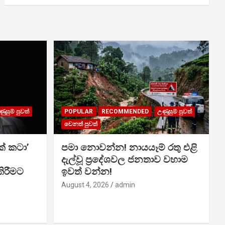
ුසුම් පුවත්
POPULAR
RECOMMENDED
උණුසුම් පුවත්
වෙනත් පුවත්
ක් කටා’
පමා නොවන්න! නායයෑම් රතු එළි
දැල්වූ ප්‍රදේශවල ජනතාව වහාම
ිරීමට
ඉවත් වන්න!
August 4, 2026
admin