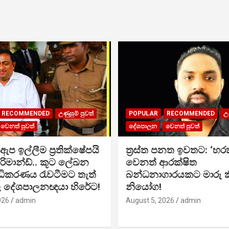
RECOMMENDED
උණුසුම් පුවත්
POPULAR
RECOMMENDED
උණ
වෙනත් පුවත්
දේශපාලන
වෙනත් පුවත්
ප ඉල්ලීම ප්‍රතික්ෂේපයි
ත්‍රස්ත පනත ඉවතට: ‘හර
 රිමාන්ඩ්.. කූට ලේඛන
වෙනත් ආරක්ෂිත
අධිකරණය රැවටීමට තැත්
බන්ධනාගාරයකට මාරු ක
බල දේශපාලනඥයා හිරේට!
නියෝග!
026
admin
August 5, 2026
admin