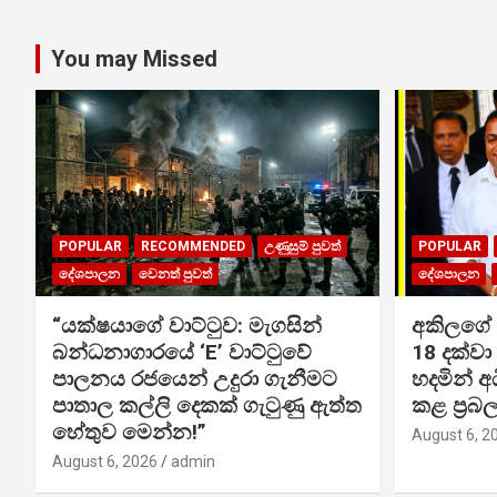
You may Missed
POPULAR
RECOMMENDED
උණුසුම් පුවත්
POPULAR
දේශපාලන
වෙනත් පුවත්
දේශපාලන
“යක්ෂයාගේ වාට්ටුව: මැගසින්
අකිලගේ ඇ
බන්ධනාගාරයේ ‘E’ වාට්ටුවේ
18 දක්වා
පාලනය රජයෙන් උදුරා ගැනීමට
හදමින් 
පාතාල කල්ලි දෙකක් ගැටුණු ඇත්ත
කළ ප්‍ර
හේතුව මෙන්න!”
August 6, 2
August 6, 2026
admin