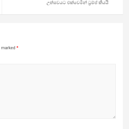
උත්සවයට එක්වෙමින් ට්‍රම්ප් කියයි
re marked
*