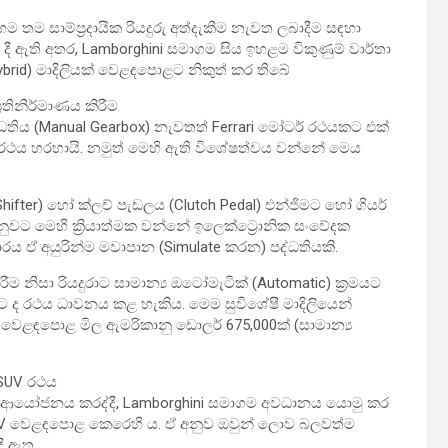
 තම සාම්ප්‍රදායික රියදුරු අත්දැකීම නැවත ලබාදීම සඳහා
 දී ඇති අතර, Lamborghini සමාගම සිය ඉහළම විකුණුම් වාර්තා
ybrid) මාදිලියක් වෙළඳපොළට නිකුත් කර තිබේ
රතිනිර්මාණය කිරීම
 පද්ධතිය (Manual Gearbox) නැවතත් Ferrari මෝටර් රථයකට එක්
le රථය හරහායි. නමුත් මෙහි ඇති විශේෂත්වය වන්නේ මෙය
ifter) හෝ ක්ලච් පැඩලය (Clutch Pedal) එන්ජිමට හෝ ගියර්
වෙනුවට මෙහි ක්‍රියාත්මක වන්නේ ඉලෙක්ට්‍රොනික සංවේදක
චාරය ඒ අයුරින්ම මවාපාන (Simulate කරන) පද්ධතියකි.
ීම නිසා රියදුරාට සාමාන්‍ය ඔටෝමැටික් (Automatic) ක්‍රමයට
මයට ද රථය ධාවනය කළ හැකිය. මෙම සුවිශේෂී මාදිලියෙන්
වෙළඳපොළ මිල ඇමරිකානු ඩොලර් 675,000ක් (සාමාන්‍ය
් SUV රථය
t) මත ආයෝජනය කරද්දී, Lamborghini සමාගම අවධානය යොමු කර
වෙළඳපොළ කෙරෙහි ය. ඒ අනුව ඔවුන් ලොව බලවත්ම
දී ඇත.