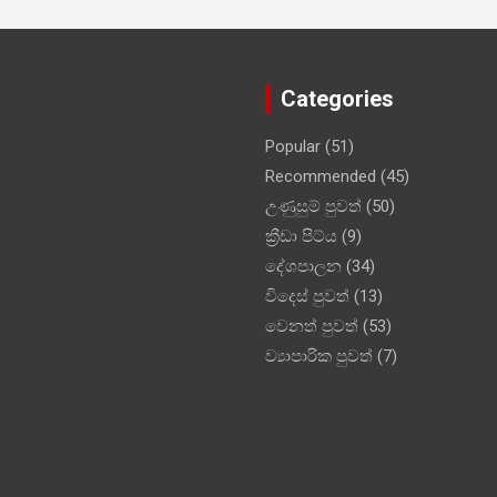
Categories
Popular
(51)
Recommended
(45)
උණුසුම් පුවත්
(50)
ක්‍රීඩා පිට්ය
(9)
දේශපාලන
(34)
විදෙස් පුවත්
(13)
වෙනත් පුවත්
(53)
ව්‍යාපාරික පුවත්
(7)