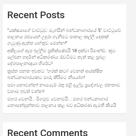
Recent Posts
“යක්ෂයාගේ වාට්ටුව: මැගසින් බන්ධනාගාරයේ ‘E’ වාට්ටුවේ
පාලනය රජයෙන් උදුරා ගැනීමට පාතාල කල්ලි දෙකක්
ගැටුණු ඇත්ත හේතුව මෙන්න!”
අකිලගේ ඇප ඉල්ලීම ප්‍රතික්ෂේපයි 18 දක්වා රිමාන්ඩ්.. කූට
ලේඛන හදමින් අධිකරණය රැවටීමට තැත් කළ ප්‍රබල
දේශපාලනඥයා හිරේට!
ත්‍රස්ත පනත ඉවතට: ‘හරක් කටා’ වෙනත් ආරක්ෂිත
බන්ධනාගාරයකට මාරු කිරීමට නියෝග!
පමා නොවන්න! නායයෑම් රතු එළි දැල්වූ ප්‍රදේශවල ජනතාව
වහාම ඉවත් වන්න!
මහර වෙනයි… මීගමුව වෙනමයි…: මහර බන්ධනාගාර
නොසන්සුන්තාව පාලනය කළ බව අධිකරණ ඇමති කියයි
Recent Comments