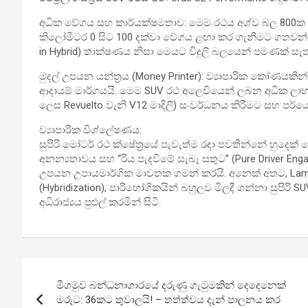
අධික වේගය සහ කාර්යක්ෂමතාව: මෙම රථය අශ්ව බල 800ක (8
කිලෝමීටර 0 සිට 100 දක්වා වේගය ළඟා කර ගැනීමට ගතවන්නේ තත
in Hybrid) තාක්ෂණය නිසා මෙයට විදුලි බලයෙන් පමණක් සැත
මුදල් උපයන යන්ත්‍රය (Money Printer): ව්‍යාපාරික කෝණයක
ආදායම් මාර්ගයයි. මෙම SUV රථ අලෙවියෙන් ලබන අධික ලාභය
ලෙස Revuelto වැනි V12 මාදිලි) සංවර්ධනය කිරීමට සහ පර්යේ
ව්‍යාපාරික විශ්ලේෂණය:
සුපිරි මෝටර් රථ ක්ෂේත්‍රයේ පැවැත්ම රඳා පවතින්නේ හු
අනන්‍යතාවය සහ “රිය පැදවීමේ සැබෑ සතුට” (Pure Driver En
උපයන උපායමාර්ගික මාවතක ගමන් කරයි. අනෙක් අතට, Lambo
(Hybridization), පාරිභෝගිකයින් බහුලව මිලදී ගන්නා සුපිරි 
අධිරාජ්‍යය පුළුල් කරමින් සිටී.
Post
මීගමුව බන්ධනාගාරයේ දරුණු ගැටුමකින් දෙදෙනෙක්
navigation
මරුට: 36කට තුවාලයි! – තත්ත්වය දැන් පාලනය කර