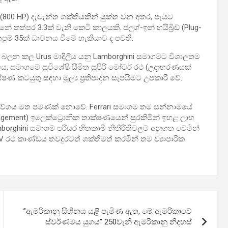
00 HP) දැවැන්ත ශක්තියකින් යුක්ත වන අතර, පැයට
්පර 3.3ක් වැනි කෙටි කාලයකි. ප්ලග්-ඉන් හයිබ්‍රිඩ් (Plug-
පුම් 35ක් ධාවනය වීමේ හැකියාව ද පවතී.
ින් බලන කල Urus මාදිලිය යනු Lamborghini සමාගමට විශාලතම
, සමාගමේ සුවිශේෂී සීමිත සුපිරි මෝටර් රථ (උදාහරණයක්
ෂණ කටයුතු සඳහා මූල්‍ය ප්‍රතිපාදන සැපයීමට උපකාරී වේ.
දෙක් වේගය මත පමණක් නොවේ. Ferrari සමාගම තම සන්නාමයේ
gagement) ඉලෙක්ට්‍රොනික තාක්ෂණයෙන් සුරකිමින් ඉහළ ලාභ
rghini සමාගම පරිසර හිතකාමී නීතිරීතිවලට අනුගත වෙමින්
SUV රථ කාණ්ඩය තවදුරටත් ශක්තිමත් කරමින් තම ව්‍යාපාරික
”ඇමරිකානු සිහිනය යළි පැමිණ ඇත, මේ ඇමරිකාවේ
ස්වර්ණමය යුගය” 250වැනි ඇමරිකානු නිදහස්