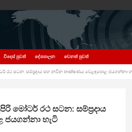
විදෙස් පුවත්
දේශපාලන
වෙනත් පුවත්
 මෝටර් රථ සටන: සම්ප්‍රදාය සහ නවීන තාක්ෂණය වෙළඳපොළ ජයගන්නා හ
ිරි මෝටර් රථ සටන: සම්ප්‍රදාය
ජයගන්නා හැටි