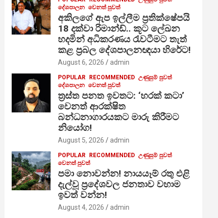
දේශපාලන
වෙනත් පුවත්
අකිලගේ ඇප ඉල්ලීම ප්‍රතික්ෂේපයි
18 දක්වා රිමාන්ඩ්.. කූට ලේඛන
හදමින් අධිකරණය රැවටීමට තැත්
කළ ප්‍රබල දේශපාලනඥයා හිරේට!
August 6, 2026
admin
POPULAR
RECOMMENDED
උණුසුම් පුවත්
දේශපාලන
වෙනත් පුවත්
ත්‍රස්ත පනත ඉවතට: ‘හරක් කටා’
වෙනත් ආරක්ෂිත
බන්ධනාගාරයකට මාරු කිරීමට
නියෝග!
August 5, 2026
admin
POPULAR
RECOMMENDED
උණුසුම් පුවත්
වෙනත් පුවත්
පමා නොවන්න! නායයෑම් රතු එළි
දැල්වූ ප්‍රදේශවල ජනතාව වහාම
ඉවත් වන්න!
August 4, 2026
admin