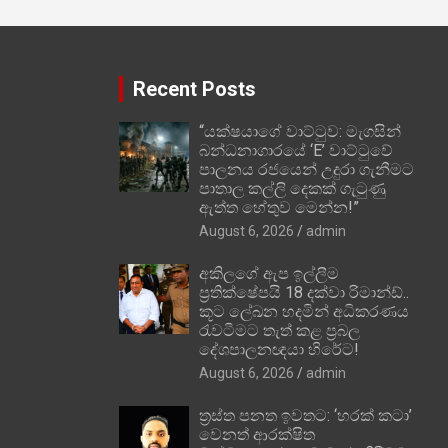
Recent Posts
“යක්ෂයාගේ වාට්ටුව: මැගසින්
බන්ධනාගාරයේ ‘E’ වාට්ටුවේ
පාලනය රජයෙන් උදුරා ගැනීමට
පාතාල කල්ලි දෙකක් ගැටුණු
ඇත්ත හේතුව මෙන්න!”
August 6, 2026
admin
අකිලගේ ඇප ඉල්ලීම
ප්‍රතික්ෂේපයි 18 දක්වා රිමාන්ඩ්..
කූට ලේඛන හදමින් අධිකරණය
රැවටීමට තැත් කළ ප්‍රබල
දේශපාලනඥයා හිරේට!
August 6, 2026
admin
ත්‍රස්ත පනත ඉවතට: ‘හරක් කටා’
වෙනත් ආරක්ෂිත