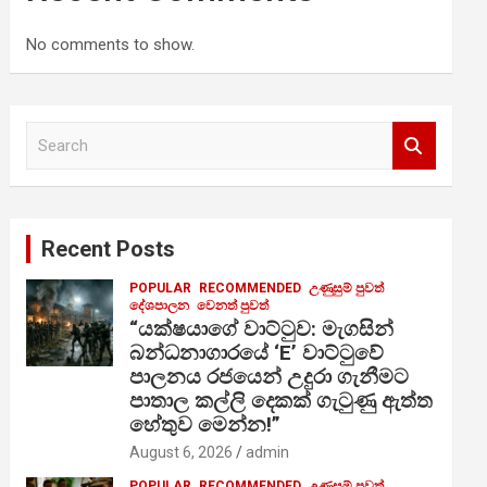
No comments to show.
S
e
a
r
c
Recent Posts
h
POPULAR
RECOMMENDED
උණුසුම් පුවත්
දේශපාලන
වෙනත් පුවත්
“යක්ෂයාගේ වාට්ටුව: මැගසින්
බන්ධනාගාරයේ ‘E’ වාට්ටුවේ
පාලනය රජයෙන් උදුරා ගැනීමට
පාතාල කල්ලි දෙකක් ගැටුණු ඇත්ත
හේතුව මෙන්න!”
August 6, 2026
admin
POPULAR
RECOMMENDED
උණුසුම් පුවත්