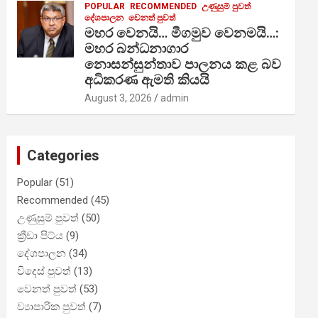
POPULAR
RECOMMENDED
උණුසුම් පුවත්
දේශපාලන
වෙනත් පුවත්
මහර වෙනයි… මීගමුව වෙනමයි…:
මහර බන්ධනාගාර
නොසන්සුන්තාව පාලනය කළ බව
අධිකරණ ඇමති කියයි
August 3, 2026
admin
Categories
Popular
(51)
Recommended
(45)
උණුසුම් පුවත්
(50)
ක්‍රීඩා පිට්ය
(9)
දේශපාලන
(34)
විදෙස් පුවත්
(13)
වෙනත් පුවත්
(53)
ව්‍යාපාරික පුවත්
(7)