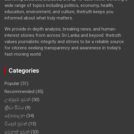
wide range of topics including politics, economy, health,
education, environment, and culture, thetruth keeps you
informed about what truly matters.
We provide in-depth analysis, breaking news, and human-
interest stories from across Sri Lanka and beyond. thetruth
values journalistic integrity and strives to be a reliable source
for citizens seeking transparency and awareness in today’s
fast-moving world.
Categories
Popular
(51)
Recommended
(45)
උණුසුම් පුවත්
(50)
ක්‍රීඩා පිට්ය
(9)
දේශපාලන
(34)
විදෙස් පුවත්
(13)
වෙනත් පුවත්
(53)