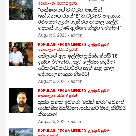
දේශපාලන
වෙනත් පුවත්
“යක්ෂයාගේ වාට්ටුව: මැගසින්
බන්ධනාගාරයේ ‘E’ වාට්ටුවේ පාලනය
රජයෙන් උදුරා ගැනීමට පාතාල කල්ලි
දෙකක් ගැටුණු ඇත්ත හේතුව මෙන්න!”
August 6, 2026
admin
POPULAR
RECOMMENDED
උණුසුම් පුවත්
දේශපාලන
වෙනත් පුවත්
අකිලගේ ඇප ඉල්ලීම ප්‍රතික්ෂේපයි 18
දක්වා රිමාන්ඩ්.. කූට ලේඛන හදමින්
අධිකරණය රැවටීමට තැත් කළ ප්‍රබල
දේශපාලනඥයා හිරේට!
August 6, 2026
admin
POPULAR
RECOMMENDED
උණුසුම් පුවත්
දේශපාලන
වෙනත් පුවත්
ත්‍රස්ත පනත ඉවතට: ‘හරක් කටා’ වෙනත්
ආරක්ෂිත බන්ධනාගාරයකට මාරු කිරීමට
නියෝග!
August 5, 2026
admin
POPULAR
RECOMMENDED
උණුසුම් පුවත්
වෙනත් පුවත්