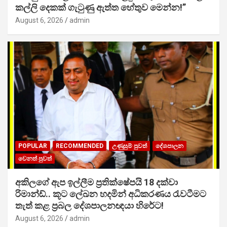
කල්ලි දෙකක් ගැටුණු ඇත්ත හේතුව මෙන්න!”
August 6, 2026
admin
POPULAR
RECOMMENDED
උණුසුම් පුවත්
දේශපාලන
වෙනත් පුවත්
අකිලගේ ඇප ඉල්ලීම ප්‍රතික්ෂේපයි 18 දක්වා
රිමාන්ඩ්.. කූට ලේඛන හදමින් අධිකරණය රැවටීමට
තැත් කළ ප්‍රබල දේශපාලනඥයා හිරේට!
August 6, 2026
admin