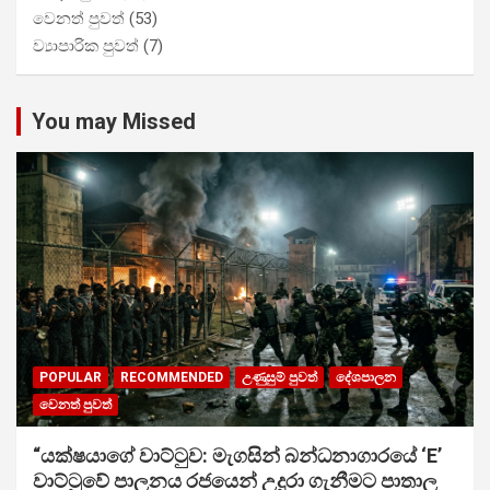
වෙනත් පුවත්
(53)
ව්‍යාපාරික පුවත්
(7)
You may Missed
POPULAR
RECOMMENDED
උණුසුම් පුවත්
දේශපාලන
වෙනත් පුවත්
“යක්ෂයාගේ වාට්ටුව: මැගසින් බන්ධනාගාරයේ ‘E’
වාට්ටුවේ පාලනය රජයෙන් උදුරා ගැනීමට පාතාල