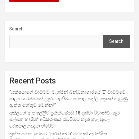
Search
Search
Recent Posts
“යක්ෂයාගේ වාට්ටුව: මැගසින් බන්ධනාගාරයේ ‘E’ වාට්ටුවේ
පාලනය රජයෙන් උදුරා ගැනීමට පාතාල කල්ලි දෙකක් ගැටුණු
ඇත්ත හේතුව මෙන්න!”
අකිලගේ ඇප ඉල්ලීම ප්‍රතික්ෂේපයි 18 දක්වා රිමාන්ඩ්.. කූට
ලේඛන හදමින් අධිකරණය රැවටීමට තැත් කළ ප්‍රබල
දේශපාලනඥයා හිරේට!
ත්‍රස්ත පනත ඉවතට: ‘හරක් කටා’ වෙනත් ආරක්ෂිත