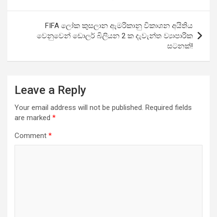
FIFA ලෝක කුසලාන ඇමරිකානු විකාශන අයිතිය
වෙනුවෙන් ඩොලර් බිලියන 2 ක දැවැන්ත ව්‍යාපාරික
සටනක්!
Leave a Reply
Your email address will not be published.
Required fields
are marked
*
Comment
*