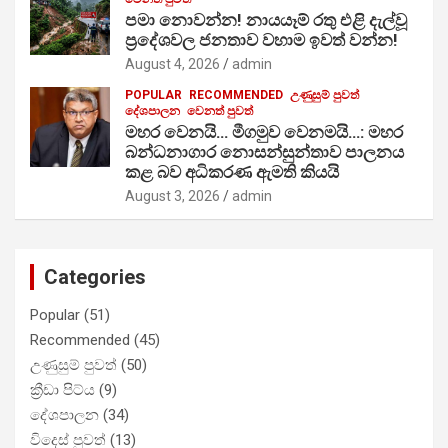
පමා නොවන්න! නායයෑම් රතු එළි දැල්වූ
ප්‍රදේශවල ජනතාව වහාම ඉවත් වන්න!
August 4, 2026
admin
POPULAR
RECOMMENDED
උණුසුම් පුවත්
දේශපාලන
වෙනත් පුවත්
මහර වෙනයි… මීගමුව වෙනමයි…: මහර
බන්ධනාගාර නොසන්සුන්තාව පාලනය
කළ බව අධිකරණ ඇමති කියයි
August 3, 2026
admin
Categories
Popular
(51)
Recommended
(45)
උණුසුම් පුවත්
(50)
ක්‍රීඩා පිට්ය
(9)
දේශපාලන
(34)
විදෙස් පුවත්
(13)