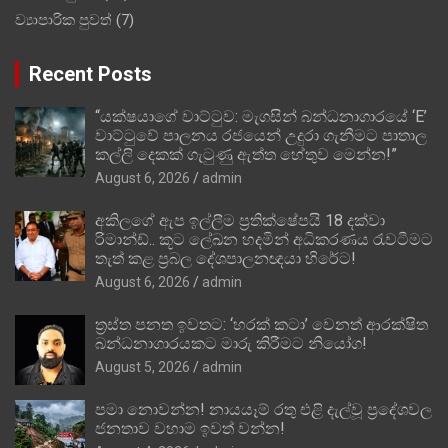
ව්‍යාපාරික පුවත්
(7)
Recent Posts
“යක්ෂයාගේ වාට්ටුව: මැගසින් බන්ධනාගාරයේ ‘E’
වාට්ටුවේ පාලනය රජයෙන් උදුරා ගැනීමට පාතාල
කල්ලි දෙකක් ගැටුණු ඇත්ත හේතුව මෙන්න!”
August 6, 2026
admin
අකිලගේ ඇප ඉල්ලීම ප්‍රතික්ෂේපයි 18 දක්වා
රිමාන්ඩ්.. කූට ලේඛන හදමින් අධිකරණය රැවටීමට
තැත් කළ ප්‍රබල දේශපාලනඥයා හිරේට!
August 6, 2026
admin
ත්‍රස්ත පනත ඉවතට: ‘හරක් කටා’ වෙනත් ආරක්ෂිත
බන්ධනාගාරයකට මාරු කිරීමට නියෝග!
August 5, 2026
admin
පමා නොවන්න! නායයෑම් රතු එළි දැල්වූ ප්‍රදේශවල
ජනතාව වහාම ඉවත් වන්න!