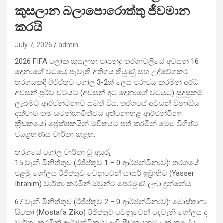
කුසලාන බලාපොරොත්තු ජීවමාන
කරයි
July 7, 2026
admin
2026 FIFA ලෝක කුසලාන පාපන්දු තරගාවලියේ අවසන් 16
දෙනාගේ වටයේ පැවැති අතිශය තියුණු සහ උද්වේගකර
තරගයකදී ඊජිප්තුව ගෝල 3-2ක් ලෙස පරාජය කරමින් අර්ධ
අවසන් පූර්ව වටයට (අවසන් අට දෙනාගේ වටයට) සුදුසුකම්
ලැබීමට ආර්ජන්ටිනාව සමත් විය. තරගයේ අවසන් විනාඩිය
දක්වාම තම සටන්කාමීත්වය අත්නොහළ ආර්ජන්ටිනා
ක්‍රීඩකයෝ ප්‍රේක්ෂකයින් මවිතයට පත් කරමින් මෙම විශිෂ්ට
ජයග්‍රහණය වාර්තා කළහ.
තරගයේ ගෝල වාර්තා වූ අයුරු:
15 වැනි මිනිත්තුව (ඊජිප්තුව 1 – 0 ආර්ජන්ටිනාව): තරගයේ
පළමු ගෝලය ඊජිප්තුව වෙනුවෙන් යාසර් ඉබ්‍රාහිම් (Yasser
Ibrahim) වාර්තා කරමින් ඔවුන්ට පෙරමුණ ලබා දුන්නේය.
67 වැනි මිනිත්තුව (ඊජිප්තුව 2 – 0 ආර්ජන්ටිනාව): මොස්තාෆා
සිකෝ (Mostafa Ziko) ඊජිප්තුව වෙනුවෙන් දෙවැනි ගෝලය ද
වාර්තා කරමින් ආර්ජන්ටිනාව දැඩි පීඩනයකට ලක් කළේය.