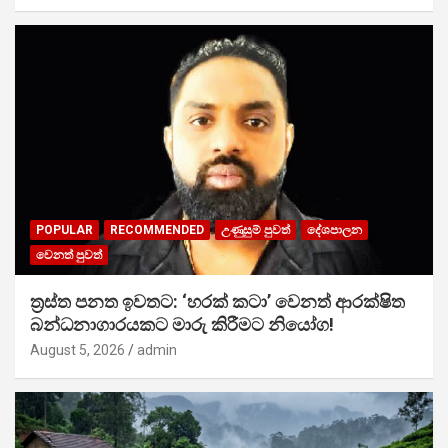
POPULAR
RECOMMENDED
උණුසුම් පුවත්
දේශපාලන
වෙනත් පුවත්
ත්‍රස්ත පනත ඉවතට: ‘හරක් කටා’ වෙනත් ආරක්ෂිත
බන්ධනාගාරයකට මාරු කිරීමට නියෝග!
August 5, 2026
admin