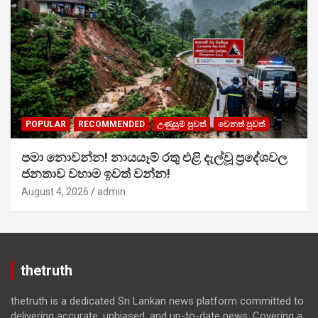
POPULAR
RECOMMENDED
උණුසුම් පුවත්
වෙනත් පුවත්
පමා නොවන්න! නායයෑම් රතු එළි දැල්වූ ප්‍රදේශවල
ජනතාව වහාම ඉවත් වන්න!
August 4, 2026
admin
thetruth
thetruth is a dedicated Sri Lankan news platform committed to
delivering accurate, unbiased, and up-to-date news. Covering a