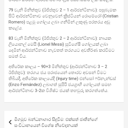
79 වැනි මිනිත්තුව (ඊජිප්තුව 2 – 1 ආර්ජන්ටිනාව): පසුබෑමක
සිටි ආර්ජන්ටිනාව වෙනුවෙන් ක්‍රිස්ටියන් රොමේරෝ (Cristian
Romero) පළමු ගෝලය ලබා ගනිමින් ලකුණු පරතරය අඩු
කළේය.
83 වැනි මිනිත්තුව (ඊජිප්තුව 2 – 2 ආර්ජන්ටිනාව): නායක
ලියොනල් මෙසී (Lionel Messi) සුවිශේෂී ගෝලයක් ලබා
දෙමින් ආර්ජන්ටිනාව නැවතත් තරගයට අවතීර්ණ කරවීමට
සමත් විය.
අතිරේක කාලය – 90+3 මිනිත්තුව (ආර්ජන්ටිනාව 3 – 2
ඊජිප්තුව): තරගය ජය පරාජයෙන් තොරව අවසන් වීමට
තිබියදී, අතිරේක කාලයේදී (Injury time) එන්සෝ ෆර්නැන්ඩස්
(Enzo Fernández) ලබාගත් සුපිරි ජයග්‍රාහී ගෝලයත් සමඟ
ආර්ජන්ටිනාව 3-2ක විශිෂ්ට ජයක් තහවුරු කරගත්තේය.
Post
මීගමුව බන්ධනාගාර සිදුවීම: එක්සත් ජාතීන්ගේ
navigation
සංවිධානයෙන් විශේෂ නිවේදනයක්