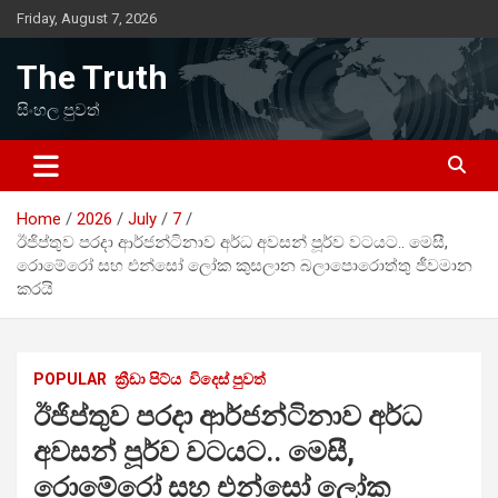
Skip
Friday, August 7, 2026
to
content
The Truth
සිංහල පුවත්
Home
2026
July
7
ඊජිප්තුව පරදා ආර්ජන්ටිනාව අර්ධ අවසන් පූර්ව වටයට.. මෙසී,
රොමේරෝ සහ එන්සෝ ලෝක කුසලාන බලාපොරොත්තු ජීවමාන
කරයි
POPULAR
ක්‍රීඩා පිට්ය
විදෙස් පුවත්
ඊජිප්තුව පරදා ආර්ජන්ටිනාව අර්ධ
අවසන් පූර්ව වටයට.. මෙසී,
රොමේරෝ සහ එන්සෝ ලෝක