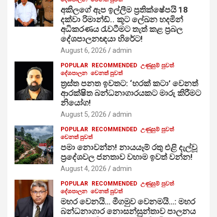
අකිලගේ ඇප ඉල්ලීම ප්‍රතික්ෂේපයි 18
දක්වා රිමාන්ඩ්.. කූට ලේඛන හදමින්
අධිකරණය රැවටීමට තැත් කළ ප්‍රබල
දේශපාලනඥයා හිරේට!
August 6, 2026
admin
POPULAR
RECOMMENDED
උණුසුම් පුවත්
දේශපාලන
වෙනත් පුවත්
ත්‍රස්ත පනත ඉවතට: ‘හරක් කටා’ වෙනත්
ආරක්ෂිත බන්ධනාගාරයකට මාරු කිරීමට
නියෝග!
August 5, 2026
admin
POPULAR
RECOMMENDED
උණුසුම් පුවත්
වෙනත් පුවත්
පමා නොවන්න! නායයෑම් රතු එළි දැල්වූ
ප්‍රදේශවල ජනතාව වහාම ඉවත් වන්න!
August 4, 2026
admin
POPULAR
RECOMMENDED
උණුසුම් පුවත්
දේශපාලන
වෙනත් පුවත්
මහර වෙනයි… මීගමුව වෙනමයි…: මහර
බන්ධනාගාර නොසන්සුන්තාව පාලනය