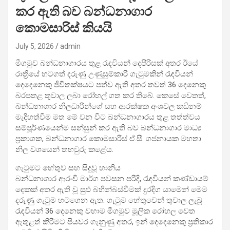
කර ඇති බව බන්ධනාගාර
කොමසාරිස් කියයි
July 5, 2026
admin
මීගමුව බන්ධනාගාරය තුළ රැඳවියන් දෙපිරිසක් අතර ඊයේ
රාත්‍රියේ හටගත් දරුණු උණුසුම්කාරී ගැටුමකින් රැඳවියන්
දෙදෙනෙකු ජීවිතක්ෂයට පත්ව ඇති අතර තවත් 36 දෙනෙකු
බරපතළ තුවාල ලබා රෝහල් ගත කර තිබේ. කෙසේ වෙතත්,
බන්ධනාගාර නිලධාරීන්ගේ සහ ආරක්ෂක අංශවල කඩිනම්
මැදිහත්වීම මත මේ වන විට බන්ධනාගාරය තුළ තත්ත්වය
සම්පූර්ණයෙන්ම සන්සුන් කර ඇති බව බන්ධනාගාර මාධ්‍ය
ප්‍රකාශක, බන්ධනාගාර කොමසාරිස් ඒ.සී. ගජනායක මහතා
නිල වශයෙන් තහවුරු කළේය.
ගැටුමට හේතුව සහ සිදුවූ හානිය
බන්ධනාගාර ආරංචි මාර්ග පවසන පරිදි, රැඳවියන් කණ්ඩායම්
දෙකක් අතර ඇති වූ සුළු බහින්බස්වීමක් දුරදිග යාමෙන් මෙම
දරුණු ගැටුම හටගෙන ඇත. ගැටුම හේතුවෙන් තුවාල ලැබූ
රැඳවියන් 36 දෙනෙකු වහාම මීගමුව මූලික රෝහල වෙත
ඇතුළත් කිරීමට පියවර ගැනුණු අතර, ඉන් දෙදෙනෙකු ප්‍රතිකාර