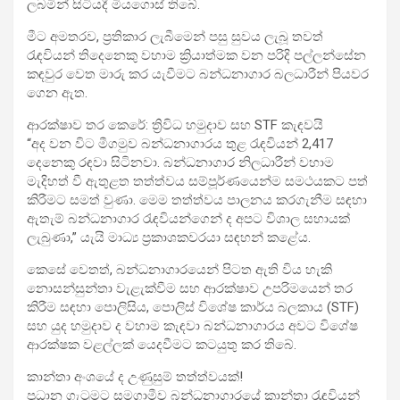
ලබමින් සිටියදී මියගොස් තිබේ.
මීට අමතරව, ප්‍රතිකාර ලැබීමෙන් පසු සුවය ලැබූ තවත්
රැඳවියන් තිදෙනෙකු වහාම ක්‍රියාත්මක වන පරිදි පල්ලන්සේන
කඳවුර වෙත මාරු කර යැවීමට බන්ධනාගාර බලධාරීන් පියවර
ගෙන ඇත.
ආරක්ෂාව තර කෙරේ: ත්‍රිවිධ හමුදාව සහ STF කැඳවයි
“අද වන විට මීගමුව බන්ධනාගාරය තුළ රැඳවියන් 2,417
දෙනෙකු රඳවා සිටිනවා. බන්ධනාගාර නිලධාරීන් වහාම
මැදිහත් වී ඇතුළත තත්ත්වය සම්පූර්ණයෙන්ම සමථයකට පත්
කිරීමට සමත් වුණා. මෙම තත්ත්වය පාලනය කරගැනීම සඳහා
ඇතැම් බන්ධනාගාර රැඳවියන්ගෙන් ද අපට විශාල සහායක්
ලැබුණා,” යැයි මාධ්‍ය ප්‍රකාශකවරයා සඳහන් කළේය.
කෙසේ වෙතත්, බන්ධනාගාරයෙන් පිටත ඇති විය හැකි
නොසන්සුන්තා වැළැක්වීම සහ ආරක්ෂාව උපරිමයෙන් තර
කිරීම සඳහා පොලිසිය, පොලිස් විශේෂ කාර්ය බලකාය (STF)
සහ යුද හමුදාව ද වහාම කැඳවා බන්ධනාගාරය අවට විශේෂ
ආරක්ෂක වළල්ලක් යෙදවීමට කටයුතු කර තිබේ.
කාන්තා අංශයේ ද උණුසුම් තත්ත්වයක්!
ප්‍රධාන ගැටුමට සමගාමීව බන්ධනාගාරයේ කාන්තා රැඳවියන්