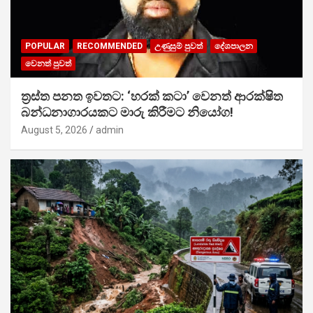
POPULAR
RECOMMENDED
උණුසුම් පුවත්
දේශපාලන
වෙනත් පුවත්
ත්‍රස්ත පනත ඉවතට: ‘හරක් කටා’ වෙනත් ආරක්ෂිත
බන්ධනාගාරයකට මාරු කිරීමට නියෝග!
August 5, 2026
admin