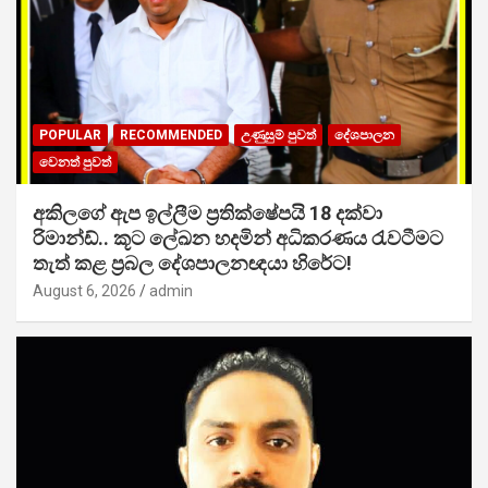
POPULAR
RECOMMENDED
උණුසුම් පුවත්
දේශපාලන
වෙනත් පුවත්
අකිලගේ ඇප ඉල්ලීම ප්‍රතික්ෂේපයි 18 දක්වා
රිමාන්ඩ්.. කූට ලේඛන හදමින් අධිකරණය රැවටීමට
තැත් කළ ප්‍රබල දේශපාලනඥයා හිරේට!
August 6, 2026
admin