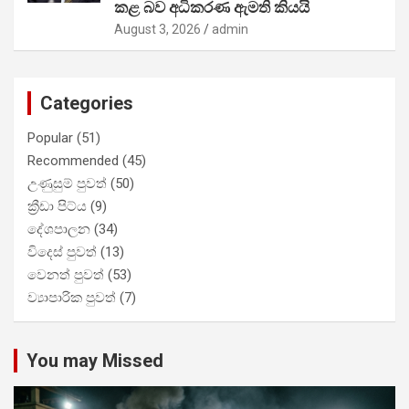
කළ බව අධිකරණ ඇමති කියයි
August 3, 2026
admin
Categories
Popular
(51)
Recommended
(45)
උණුසුම් පුවත්
(50)
ක්‍රීඩා පිට්ය
(9)
දේශපාලන
(34)
විදෙස් පුවත්
(13)
වෙනත් පුවත්
(53)
ව්‍යාපාරික පුවත්
(7)
You may Missed