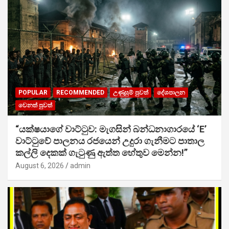
POPULAR
RECOMMENDED
උණුසුම් පුවත්
දේශපාලන
වෙනත් පුවත්
“යක්ෂයාගේ වාට්ටුව: මැගසින් බන්ධනාගාරයේ ‘E’
වාට්ටුවේ පාලනය රජයෙන් උදුරා ගැනීමට පාතාල
කල්ලි දෙකක් ගැටුණු ඇත්ත හේතුව මෙන්න!”
August 6, 2026
admin