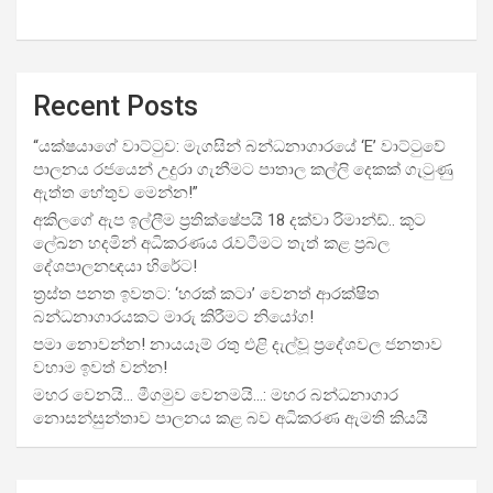
Recent Posts
“යක්ෂයාගේ වාට්ටුව: මැගසින් බන්ධනාගාරයේ ‘E’ වාට්ටුවේ
පාලනය රජයෙන් උදුරා ගැනීමට පාතාල කල්ලි දෙකක් ගැටුණු
ඇත්ත හේතුව මෙන්න!”
අකිලගේ ඇප ඉල්ලීම ප්‍රතික්ෂේපයි 18 දක්වා රිමාන්ඩ්.. කූට
ලේඛන හදමින් අධිකරණය රැවටීමට තැත් කළ ප්‍රබල
දේශපාලනඥයා හිරේට!
ත්‍රස්ත පනත ඉවතට: ‘හරක් කටා’ වෙනත් ආරක්ෂිත
බන්ධනාගාරයකට මාරු කිරීමට නියෝග!
පමා නොවන්න! නායයෑම් රතු එළි දැල්වූ ප්‍රදේශවල ජනතාව
වහාම ඉවත් වන්න!
මහර වෙනයි… මීගමුව වෙනමයි…: මහර බන්ධනාගාර
නොසන්සුන්තාව පාලනය කළ බව අධිකරණ ඇමති කියයි