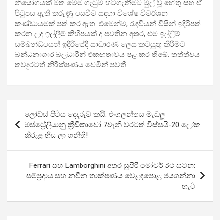
නියෝගයක් මත මෙම ගැටුම හටගැනීමට මුල් වූ හේතු සහ ඒ
පිටුපස ඇති කරුණු සෙවීම සඳහා විශේෂ විමර්ශන
කණ්ඩායමක් පත් කර ඇත. එමෙන්ම, රැඳවියන් විසින් ඉදිරිපත්
කරන ලද ඉල්ලීම් කිහිපයක් ද පවතින අතර, එම ඉල්ලීම්
සම්බන්ධයෙන් ඉදිරියේදී සාධාරණ ලෙස කටයුතු කිරීමට
බන්ධනාගාර බලධාරීන් එකඟතාවය පළ කර තිබේ. තත්ත්වය
තවදුරටත් නිරීක්ෂණය වෙමින් පවතී.
Post
ලෝඩ්ස් පිටිය දෙදරුම් කයි: එංගලන්තය මැඩලූ
navigation
ඔස්ට්‍රේලියානු ක්‍රීඩිකාවෝ 7වැනි වරටත් විස්සයි-20 ලෝක
කිරුළ හිස ලා ගනිති!
Ferrari සහ Lamborghini අතර සුපිරි මෝටර් රථ සටන:
සම්ප්‍රදාය සහ නවීන තාක්ෂණය වෙළඳපොළ ජයගන්නා
හැටි