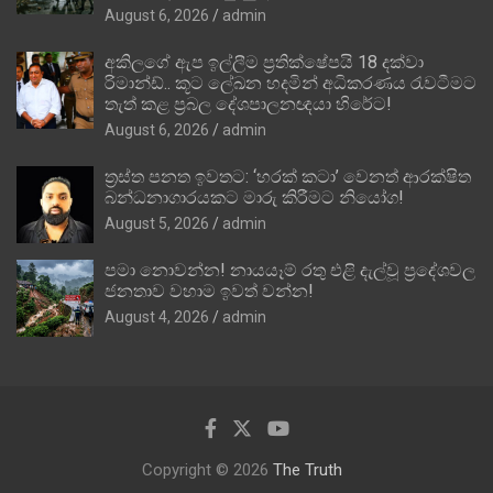
August 6, 2026
admin
අකිලගේ ඇප ඉල්ලීම ප්‍රතික්ෂේපයි 18 දක්වා
රිමාන්ඩ්.. කූට ලේඛන හදමින් අධිකරණය රැවටීමට
තැත් කළ ප්‍රබල දේශපාලනඥයා හිරේට!
August 6, 2026
admin
ත්‍රස්ත පනත ඉවතට: ‘හරක් කටා’ වෙනත් ආරක්ෂිත
බන්ධනාගාරයකට මාරු කිරීමට නියෝග!
August 5, 2026
admin
පමා නොවන්න! නායයෑම් රතු එළි දැල්වූ ප්‍රදේශවල
ජනතාව වහාම ඉවත් වන්න!
August 4, 2026
admin
Copyright © 2026
The Truth