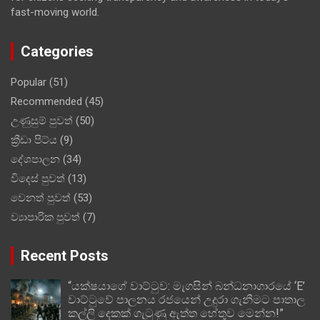
fast-moving world.
Categories
Popular
(51)
Recommended
(45)
උණුසුම් පුවත්
(50)
ක්‍රීඩා පිට්ය
(9)
දේශපාලන
(34)
විදෙස් පුවත්
(13)
වෙනත් පුවත්
(53)
ව්‍යාපාරික පුවත්
(7)
Recent Posts
“යක්ෂයාගේ වාට්ටුව: මැගසින් බන්ධනාගාරයේ ‘E’
වාට්ටුවේ පාලනය රජයෙන් උදුරා ගැනීමට පාතාල
කල්ලි දෙකක් ගැටුණු ඇත්ත හේතුව මෙන්න!”