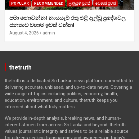
POPULAR
RECOMMENDED
උණුසුම් පුවත්
වෙනත් පුවත්
පමා නොවන්න! නායයෑම් රතු එළි දැල්වූ ප්‍රදේශවල
ජනතාව වහාම ඉවත් වන්න!
August 4, 2026
admin
thetruth
thetruth is a dedicated Sri Lankan news platform committed to
delivering accurate, unbiased, and up-to-date news. Covering a
wide range of topics including politics, economy, health,
education, environment, and culture, thetruth keeps you
informed about what truly matters.
We provide in-depth analysis, breaking news, and human-
interest stories from across Sri Lanka and beyond. thetruth
values journalistic integrity and strives to be a reliable source
for citizens seeking transparency and awareness in today’s