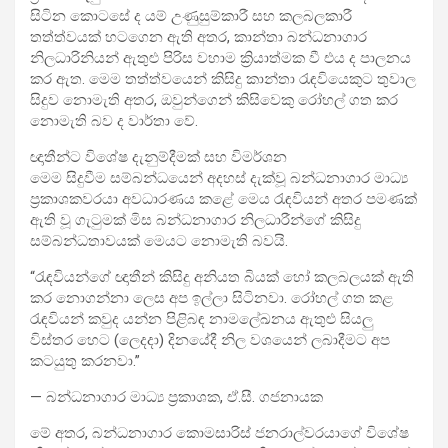
සිටින කොටසේ ද යම් උණුසුම්කාරී සහ කලබලකාරී
තත්ත්වයක් හටගෙන ඇති අතර, කාන්තා බන්ධනාගාර
නිලධාරිනියන් ඇතුළු පිරිස වහාම ක්‍රියාත්මක වී එය ද පාලනය
කර ඇත. මෙම තත්ත්වයෙන් කිසිදු කාන්තා රැඳවියෙකුට තුවාල
සිදුව නොමැති අතර, ඔවුන්ගෙන් කිසිවෙකු රෝහල් ගත කර
නොමැති බව ද වාර්තා වේ.
ඥාතීන්ට විශේෂ දැනුම්දීමක් සහ විමර්ශන
මෙම සිදුවීම සම්බන්ධයෙන් අදහස් දැක්වූ බන්ධනාගාර මාධ්‍ය
ප්‍රකාශකවරයා අවධාරණය කළේ මෙය රැඳවියන් අතර පමණක්
ඇති වූ ගැටුමක් මිස බන්ධනාගාර නිලධාරීන්ගේ කිසිදු
සම්බන්ධතාවයක් මෙයට නොමැති බවයි.
“රැඳවියන්ගේ ඥාතීන් කිසිදු අනියත බියක් හෝ කලබලයක් ඇති
කර නොගන්නා ලෙස අප ඉල්ලා සිටිනවා. රෝහල් ගත කළ
රැඳවියන් කවුද යන්න පිළිබඳ නාමලේඛනය ඇතුළු සියලු
විස්තර හෙට (ලෙදදා) දිනයේදී නිල වශයෙන් ලබාදීමට අප
කටයුතු කරනවා.”
— බන්ධනාගාර මාධ්‍ය ප්‍රකාශක, ඒ.සී. ගජනායක
මේ අතර, බන්ධනාගාර කොමසාරිස් ජනරාල්වරයාගේ විශේෂ