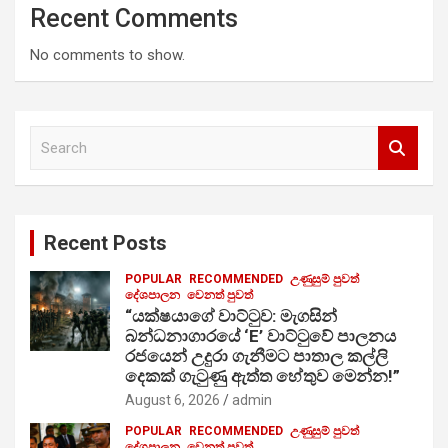
Recent Comments
No comments to show.
S
e
a
r
c
Recent Posts
h
POPULAR
RECOMMENDED
උණුසුම් පුවත්
දේශපාලන
වෙනත් පුවත්
“යක්ෂයාගේ වාට්ටුව: මැගසින්
බන්ධනාගාරයේ ‘E’ වාට්ටුවේ පාලනය
රජයෙන් උදුරා ගැනීමට පාතාල කල්ලි
දෙකක් ගැටුණු ඇත්ත හේතුව මෙන්න!”
August 6, 2026
admin
POPULAR
RECOMMENDED
උණුසුම් පුවත්
දේශපාලන
වෙනත් පුවත්